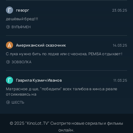
Г
геворг
23.05.25
дешёвый бред!!!
ВУЛЬФМЕН
А
Американский сказочник
14.03.25
С лука нужно бить по лодке или с чеснока, РЕМБА отдыхает!
ЗОВ ВОЛКА
Г
Гаврила Кузмич Иванов
11.03.25
Матрасное д-ще, "победили" всех талибов в кино,в реале
отсиживаясь на
ШЕСТЬ
© 2025 "KinoLot.TV" Смотрите новые сериалы и фильмы
онлайн.