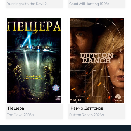
Running with the Devil 2019s
Good Will Hunting 1997s
Пещера
Ранчо Даттонов
The Cave 2005s
Dutton Ranch 2026s