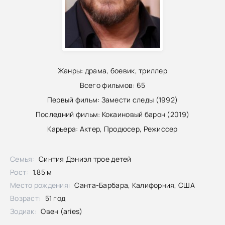
Жанры:
драма, боевик, триллер
Всего фильмов:
65
Первый фильм:
Замести следы (1992)
Последний фильм:
Кокаиновый барон (2019)
Карьера:
Актер, Продюсер, Режиссер
Семья:
Синтия Дэниэл трое детей
Рост:
1.85 м
Место рождения:
Санта-Барбара, Калифорния, США
Возраст:
51 год
Зодиак:
Овен (aries)