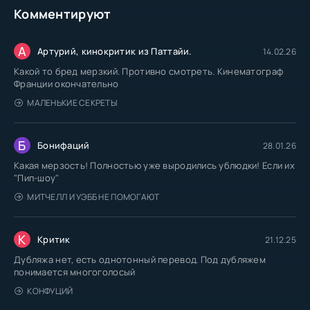
Комментируют
А
Артурий, кинокритик из Паттайи.
14.02.26
Какой то бред мерзкий. Противно смотреть. Кинематограф
Франции окончательно
МАЛЕНЬКИЕ СЕКРЕТЫ
Б
Бонифаций
28.01.26
Какая мерзость! Полностью уже выродились ублюдки! Если их
"Пип-шоу"
МИТЧЕЛЛ И УЭББ НЕ ПОМОГАЮТ
К
Критик
21.12.25
Дубляжа нет, есть однотонный перевод. Под дубляжем
понимается многоголосый
КОНФУЦИЙ