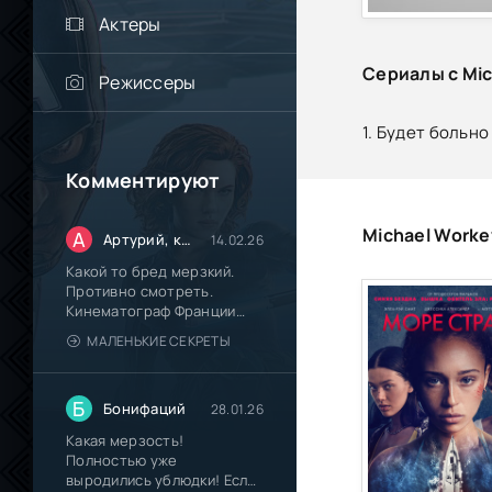
Актеры
Сериалы с Mi
Режиссеры
1. Будет больно
Комментируют
Michael Work
А
Артурий, кинокритик из Паттайи.
14.02.26
Какой то бред мерзкий.
Противно смотреть.
Кинематограф Франции
окончательно
МАЛЕНЬКИЕ СЕКРЕТЫ
Б
Бонифаций
28.01.26
Какая мерзость!
Полностью уже
выродились ублюдки! Если