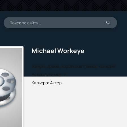
Michael Workeye
Жанры:
драма, короткометражка, комедия
Всего фильмов:
7
Карьера:
Актер