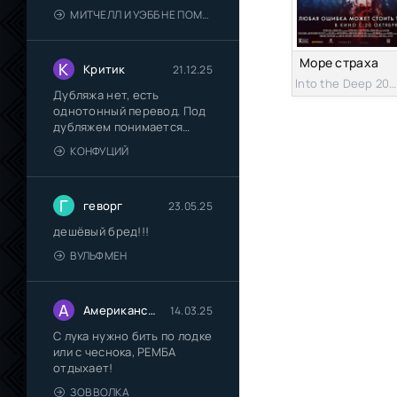
их "Пип-шоу"
МИТЧЕЛЛ И УЭББ НЕ ПОМОГАЮТ
Море страха
К
Критик
21.12.25
Into the Deep 2022s
Дубляжа нет, есть
однотонный перевод. Под
дубляжем понимается
многоголосый
КОНФУЦИЙ
Г
геворг
23.05.25
дешёвый бред!!!
ВУЛЬФМЕН
А
Американский сказочник
14.03.25
С лука нужно бить по лодке
или с чеснока, РЕМБА
отдыхает!
ЗОВ ВОЛКА