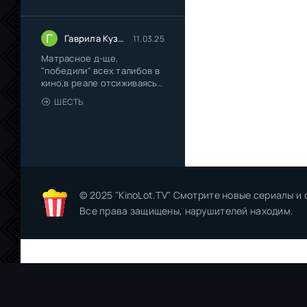
Г
Гаврила Кузмич Иванов
11.03.25
Матрасное д-ще,
"победили" всех талибов в
кино,в реале отсиживаясь
на
ШЕСТЬ
© 2025 "KinoLot.TV" Смотрите новые сериалы и
Все права защищены, нарушителей находим.