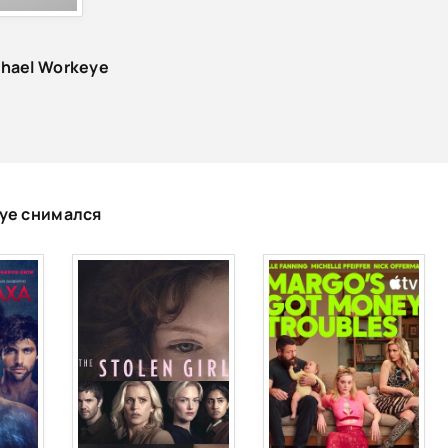
chael Workeye
eye снимался