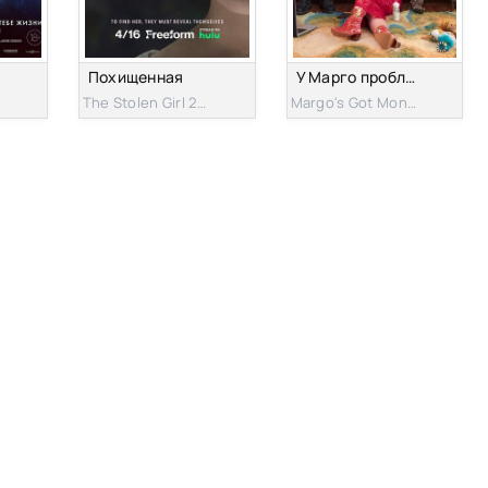
Похищенная
У Марго проблемы с деньгами
The Stolen Girl 2025s
Margo's Got Money Troubles 2026s