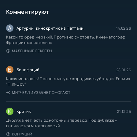
Комментируют
А
Артурий, кинокритик из Паттайи.
14.02.26
Какой то бред мерзкий. Противно смотреть. Кинематограф
Франции окончательно
МАЛЕНЬКИЕ СЕКРЕТЫ
Б
Бонифаций
28.01.26
Какая мерзость! Полностью уже выродились ублюдки! Если их
"Пип-шоу"
МИТЧЕЛЛ И УЭББ НЕ ПОМОГАЮТ
К
Критик
21.12.25
Дубляжа нет, есть однотонный перевод. Под дубляжем
понимается многоголосый
КОНФУЦИЙ