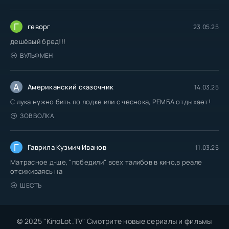
Г
геворг
23.05.25
дешёвый бред!!!
ВУЛЬФМЕН
А
Американский сказочник
14.03.25
С лука нужно бить по лодке или с чеснока, РЕМБА отдыхает!
ЗОВ ВОЛКА
Г
Гаврила Кузмич Иванов
11.03.25
Матрасное д-ще, "победили" всех талибов в кино,в реале
отсиживаясь на
ШЕСТЬ
© 2025 "KinoLot.TV" Смотрите новые сериалы и фильмы