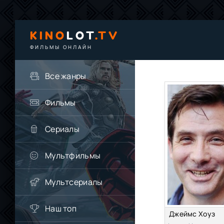
KINO
LOT
.TV
ФИЛЬМЫ ОНЛАЙН
Все жанры
Фильмы
Сериалы
Мультфильмы
Мультсериалы
Наш топ
Джеймс Хоуз