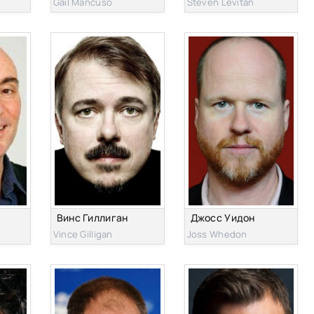
Gail Mancuso
Steven Levitan
н
Винс Гиллиган
Джосс Уидон
Vince Gilligan
Joss Whedon