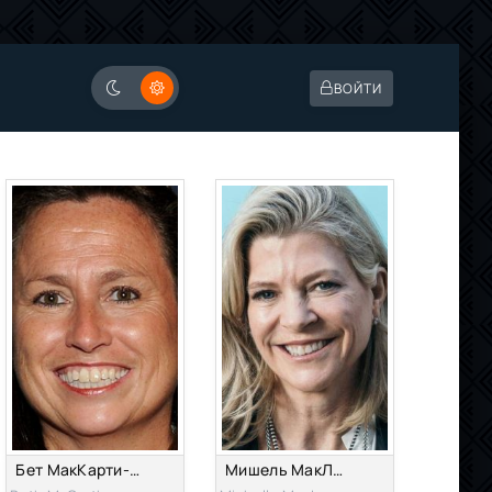
ВОЙТИ
Бет МакКарти-Миллер
Мишель МакЛарен