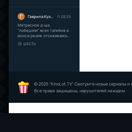
Г
Гаврила Кузмич Иванов
11.03.25
Матрасное д-ще,
"победили" всех талибов в
кино,в реале отсиживаясь
на
ШЕСТЬ
© 2025 "KinoLot.TV" Смотрите новые сериалы и
Все права защищены, нарушителей находим.