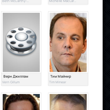
Beth McCarthy-Miller
Michelle MacLaren
Верн Джиллам
Тим Майнир
Vern Gillum
Tim Minear