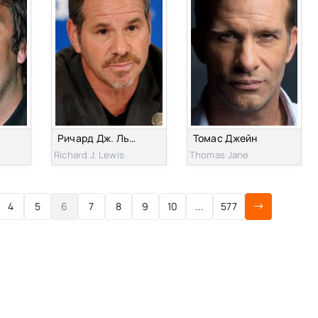
Ричард Дж. Льюис
Томас Джейн
Richard J. Lewis
Thomas Jane
4
5
6
7
8
9
10
...
577