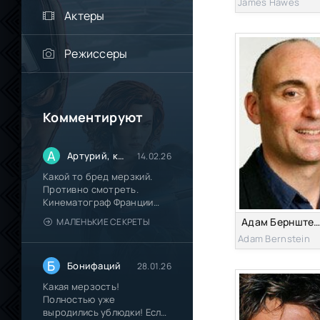
James Hawes
Актеры
Режиссеры
Комментируют
А
Артурий, кинокритик из Паттайи.
14.02.26
Какой то бред мерзкий.
Противно смотреть.
Кинематограф Франции
окончательно
Адам Бернштей
МАЛЕНЬКИЕ СЕКРЕТЫ
Adam Bernstein
Б
Бонифаций
28.01.26
Какая мерзость!
Полностью уже
выродились ублюдки! Если