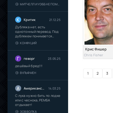
их "Пип-шоу"
МИТЧЕЛЛ И УЭББ НЕ ПОМОГАЮТ
К
Критик
21.12.25
Дубляжа нет, есть
однотонный перевод. Под
дубляжем понимается
многоголосый
КОНФУЦИЙ
Крис Фишер
Chris Fisher
Г
геворг
23.05.25
дешёвый бред!!!
ВУЛЬФМЕН
1
2
3
А
Американский сказочник
14.03.25
С лука нужно бить по лодке
или с чеснока, РЕМБА
отдыхает!
ЗОВ ВОЛКА