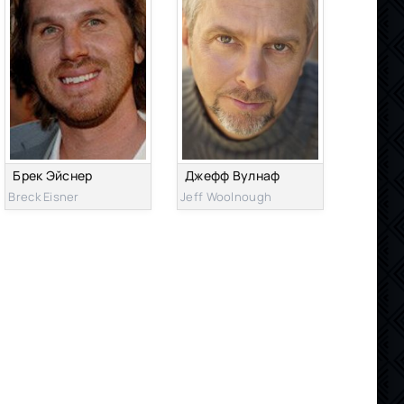
Брек Эйснер
Джефф Вулнаф
Breck Eisner
Jeff Woolnough