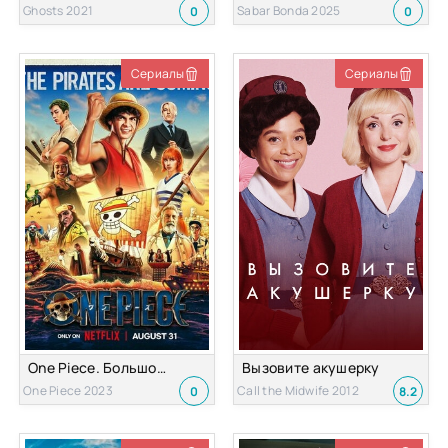
Ghosts 2021
Sabar Bonda 2025
0
0
Сериалы
Сериалы
One Piece. Большой куш
Вызовите акушерку
One Piece 2023
Call the Midwife 2012
0
8.2