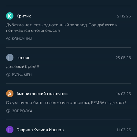
К
Критик
21.12.25
Дубляжа нет, есть однотонный перевод. Под дубляжем
понимается многоголосый
КОНФУЦИЙ
Г
геворг
23.05.25
дешёвый бред!!!
ВУЛЬФМЕН
А
Американский сказочник
14.03.25
С лука нужно бить по лодке или с чеснока, РЕМБА отдыхает!
ЗОВ ВОЛКА
Г
Гаврила Кузмич Иванов
11.03.25