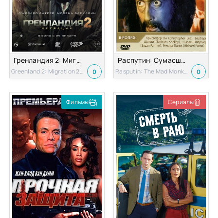
Гренландия 2: Миграция
Распутин: Сумасшедший монах
Greenland 2: Migration 2026
Rasputin: The Mad Monk 1966
0
0
Фильмы
Сериалы