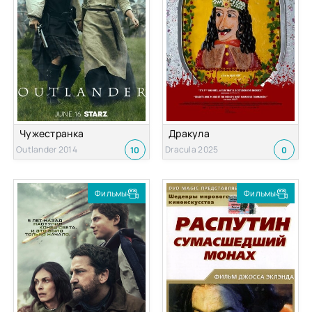
Чужестранка
Дракула
Outlander 2014
Dracula 2025
10
0
Фильмы
Фильмы