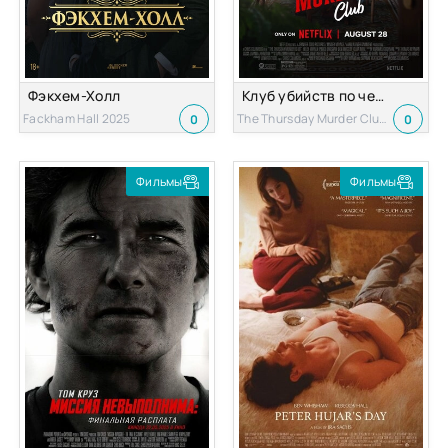
Фэкхем-Холл
Клуб убийств по четвергам
Fackham Hall 2025
The Thursday Murder Club 2025
0
0
Фильмы
Фильмы