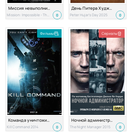
Миссия невыполнима: Финальная расплата
День Питера Худжара
Mission: Impossible - The Final Reckoning 2025
Peter Hujar's Day 2025
0
0
Фильмы
Сериалы
Команда уничтожить
Ночной администратор
Kill Command 2014
The Night Manager 2015
0
0