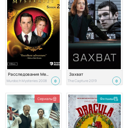
Расследования Мердока
Захват
Murdoch Mysteries 2008
The Capture 2019
0
0
Сериалы
Фильмы