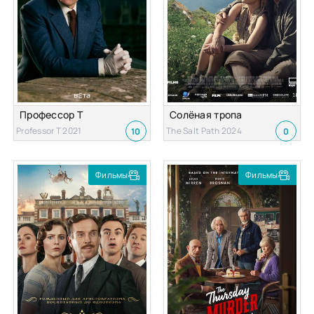
Профессор Т
Солёная тропа
Professor T 2021
The Salt Path 2024
10
0
Фильмы
Фильмы