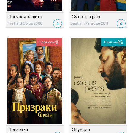
Прочная защита
Смерть в раю
The Hard Corps 2006
Death in Paradise 2011
0
0
Сериалы
Фильмы
Призраки
Опунция