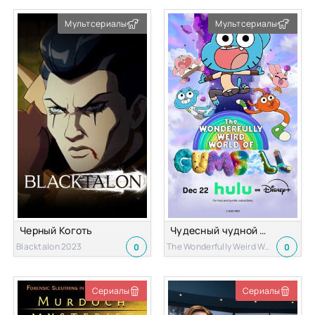
Мультсериалы
Мультсериалы
Черный Коготь
Чудесный чудной мир Гамбола
Blacktalon 2023
The Wonderfully Weird World of Gumball 2025
0
0
Сериалы
Сериалы