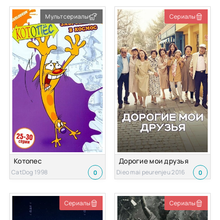
Мультсериалы
Сериалы
Котопес
Дорогие мои друзья
CatDog 1998
Dieo mai peurenjeu 2016
0
0
Сериалы
Сериалы