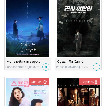
Моя любимая воровка
Судья Ли Хан-ён
Eunaehaneun dojeoknima 2026
Pansa I Hanyeong 2026
0
0
Сериалы
Сериалы