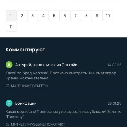
1
2
3
4
5
6
7
8
9
10
11
Комментируют
А
Артурий, кинокритик из Паттайи.
14.02.26
Какой то бред мерзкий. Противно смотреть. Кинематограф
Франции окончательно
МАЛЕНЬКИЕ СЕКРЕТЫ
Б
Бонифаций
28.01.26
Какая мерзость! Полностью уже выродились ублюдки! Если их
"Пип-шоу"
МИТЧЕЛЛ И УЭББ НЕ ПОМОГАЮТ