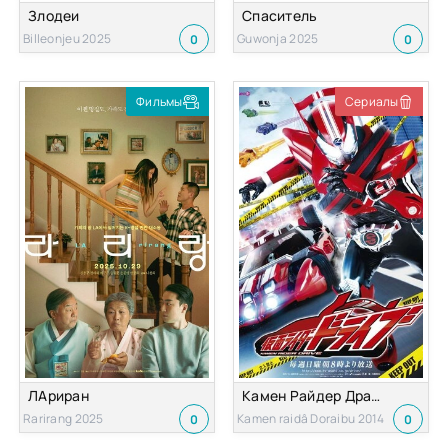
Злодеи
Спаситель
Billeonjeu 2025
Guwonja 2025
0
0
Фильмы
Сериалы
ЛАриран
Камен Райдер Драйв
Rarirang 2025
Kamen raidâ Doraibu 2014
0
0