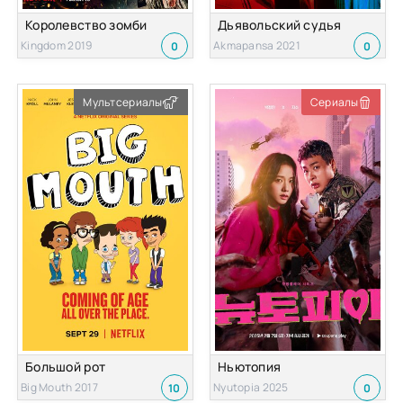
Королевство зомби
Дьявольский судья
Kingdom 2019
Akmapansa 2021
0
0
Мультсериалы
Сериалы
Большой рот
Ньютопия
Big Mouth 2017
Nyutopia 2025
10
0