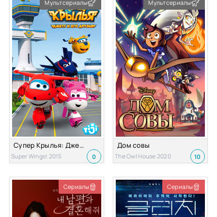
Мультсериалы
Мультсериалы
Супер Крылья: Джетт и его друзья
Дом совы
Super Wings! 2015
The Owl House 2020
0
10
Сериалы
Сериалы