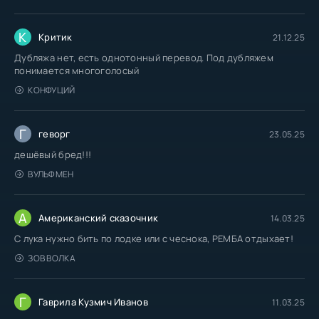
К
Критик
21.12.25
Дубляжа нет, есть однотонный перевод. Под дубляжем
понимается многоголосый
КОНФУЦИЙ
Г
геворг
23.05.25
дешёвый бред!!!
ВУЛЬФМЕН
А
Американский сказочник
14.03.25
С лука нужно бить по лодке или с чеснока, РЕМБА отдыхает!
ЗОВ ВОЛКА
Г
Гаврила Кузмич Иванов
11.03.25