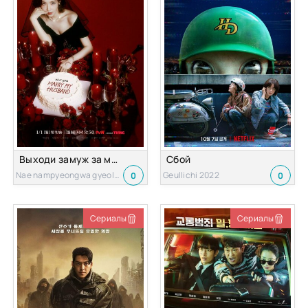
Выходи замуж за моего супруга!
Сбой
Nae nampyeongwa gyeolhonhaejwo 2024
Geullichi 2022
0
0
Сериалы
Сериалы