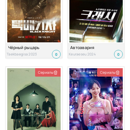
Чёрный рыцарь
Автоавария
Taekbaegisa 2023
Keuraeseu 2024
0
0
Сериалы
Сериалы