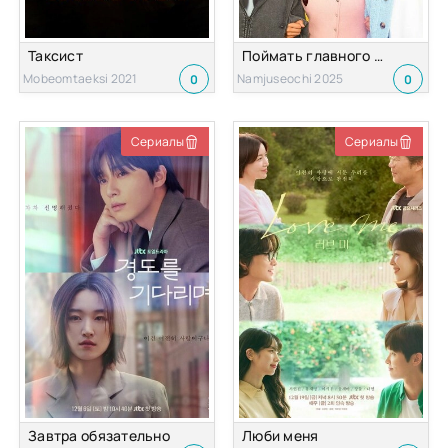
Таксист
Поймать главного героя
Mobeomtaeksi 2021
Namjuseochi 2025
0
0
Сериалы
Сериалы
Завтра обязательно
Люби меня