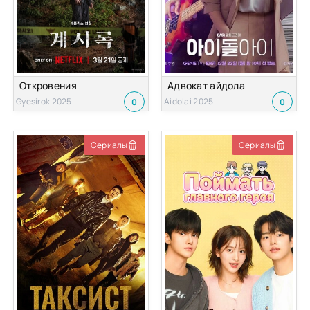
Откровения
Адвокат айдола
Gyesirok 2025
Aidolai 2025
0
0
Сериалы
Сериалы