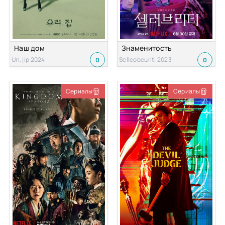
Наш дом
Знаменитость
Uri, jip 2024
Selleobeuriti 2023
0
0
Сериалы
Сериалы