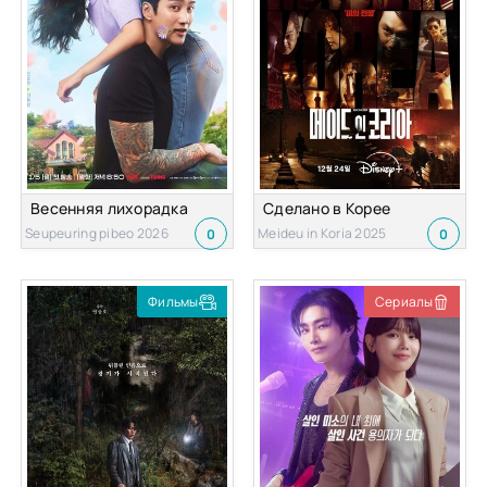
Весенняя лихорадка
Сделано в Корее
Seupeuring pibeo 2026
Meideu in Koria 2025
0
0
Фильмы
Сериалы