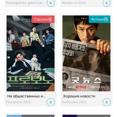
Gyeongdoreul gidarimyeo 2025
Reobeu mi 2025
0
0
Сериалы
Фильмы
На общественных началах
Хорошие новости
Peurobono 2025
Gutnyuseu 2025
0
0