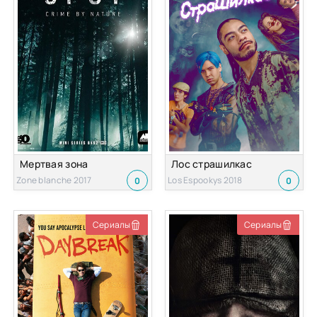
Мертвая зона
Лос страшилкас
Zone blanche 2017
Los Espookys 2018
0
0
Сериалы
Сериалы