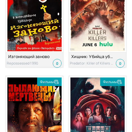
Изгоняющий заново
Хищник: Убийца убийц
Repossessed 1990
Predator: Killer of Killers 2025
0
0
Фильмы
Фильмы