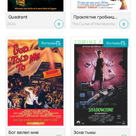
Quadrant
Проклятие гробницы мумии
2024
The Curse of the Mummy's Tomb 1964
0
0
Фильмы
Фильмы
Бог велел мне
Зона тьмы