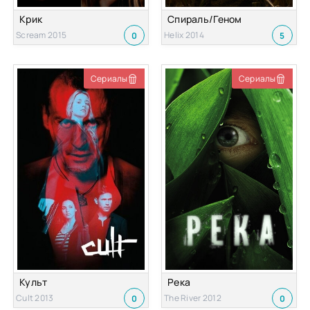
Крик
Спираль/Геном
Scream 2015
Helix 2014
0
5
Сериалы
Сериалы
Культ
Река
Cult 2013
The River 2012
0
0