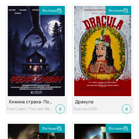
Фильмы
Фильмы
Хижина страха: Последние выходные лета
Дракула
Fear Cabin: The Last Weekend of Summer 2024
Dracula 2025
0
0
Фильмы
Фильмы