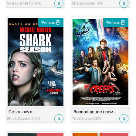
God Told Me To 1976
Shadowzone 1990
0
0
Фильмы
Фильмы
Сезон акул
Возвращение гремлинов
Shark Season 2020
The Creeps 2025
0
0