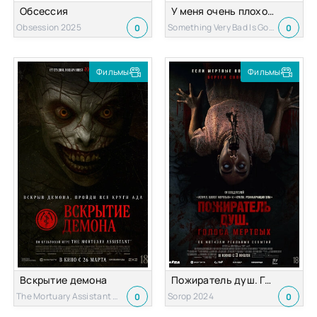
Обсессия
У меня очень плохое предчувствие
Obsession 2025
Something Very Bad Is Going to Happen 2026
0
0
Фильмы
Фильмы
Вскрытие демона
Пожиратель душ. Голоса мертвых
The Mortuary Assistant 2026
Sorop 2024
0
0