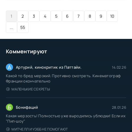
1
2
3
4
5
6
7
8
9
10
...
55
Комментируют
А
Артурий, кинокритик из Паттайи.
14.02.26
Какой то бред мерзкий. Противно смотреть. Кинематограф
Франции окончательно
МАЛЕНЬКИЕ СЕКРЕТЫ
Б
Бонифаций
28.01.26
Какая мерзость! Полностью уже выродились ублюдки! Если их
"Пип-шоу"
МИТЧЕЛЛ И УЭББ НЕ ПОМОГАЮТ