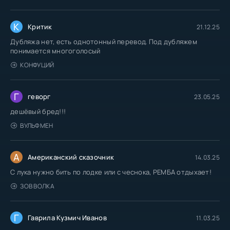
К
Критик
21.12.25
Дубляжа нет, есть однотонный перевод. Под дубляжем
понимается многоголосый
КОНФУЦИЙ
Г
геворг
23.05.25
дешёвый бред!!!
ВУЛЬФМЕН
А
Американский сказочник
14.03.25
С лука нужно бить по лодке или с чеснока, РЕМБА отдыхает!
ЗОВ ВОЛКА
Г
Гаврила Кузмич Иванов
11.03.25