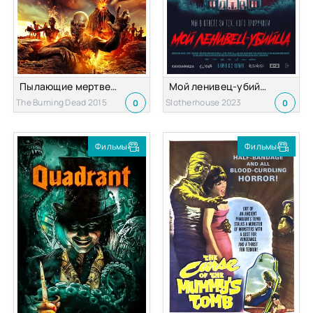
Пылающие мертвецы
Мой ленивец-убийца
The Burning Dead 2015
Slotherhouse 2023
0
0
Фильмы
Фильмы