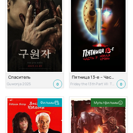
Спаситель
Пятница 13-е – Часть 7: Новая кровь
Guwonja 2025
Friday the 13th Part VII: The New Blood 1988
0
0
Фильмы
Мультфильмы