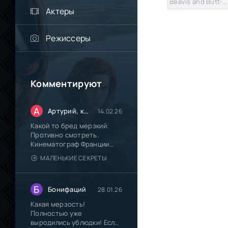
Beavis and Butt-Head 2022
Актеры
Режиссеры
Комментируют
А
Артурий, кинокритик из Паттайи.
14.02.26
Какой то бред мерзкий.
Противно смотреть.
Кинематограф Франции
окончательно
МАЛЕНЬКИЕ СЕКРЕТЫ
Б
Бонифаций
28.01.26
Какая мерзость!
Полностью уже
выродились ублюдки! Если