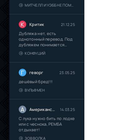
их "Пип-шоу"
МИТЧЕЛЛ И УЭББ НЕ ПОМОГАЮТ
К
Критик
21.12.25
Дубляжа нет, есть
однотонный перевод. Под
дубляжем понимается
многоголосый
КОНФУЦИЙ
Г
геворг
23.05.25
дешёвый бред!!!
ВУЛЬФМЕН
А
Американский сказочник
14.03.25
С лука нужно бить по лодке
или с чеснока, РЕМБА
отдыхает!
ЗОВ ВОЛКА