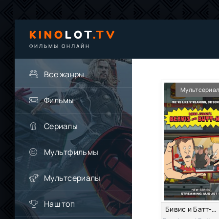
KINO
LOT
.TV
ФИЛЬМЫ ОНЛАЙН
Все жанры
Мультсериа
Фильмы
Сериалы
Мультфильмы
Мультсериалы
Наш топ
Бивис и Батт-Хед