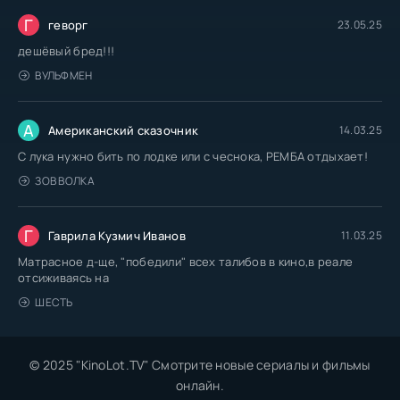
Г
геворг
23.05.25
дешёвый бред!!!
ВУЛЬФМЕН
А
Американский сказочник
14.03.25
С лука нужно бить по лодке или с чеснока, РЕМБА отдыхает!
ЗОВ ВОЛКА
Г
Гаврила Кузмич Иванов
11.03.25
Матрасное д-ще, "победили" всех талибов в кино,в реале
отсиживаясь на
ШЕСТЬ
© 2025 "KinoLot.TV" Смотрите новые сериалы и фильмы
онлайн.