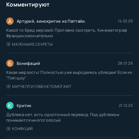
Комментируют
А
Артурий, кинокритик из Паттайи.
14.02.26
Какой то бред мерзкий. Противно смотреть. Кинематограф
Франции окончательно
МАЛЕНЬКИЕ СЕКРЕТЫ
Б
Бонифаций
28.01.26
Какая мерзость! Полностью уже выродились ублюдки! Если их
"Пип-шоу"
МИТЧЕЛЛ И УЭББ НЕ ПОМОГАЮТ
К
Критик
21.12.25
Дубляжа нет, есть однотонный перевод. Под дубляжем
понимается многоголосый
КОНФУЦИЙ