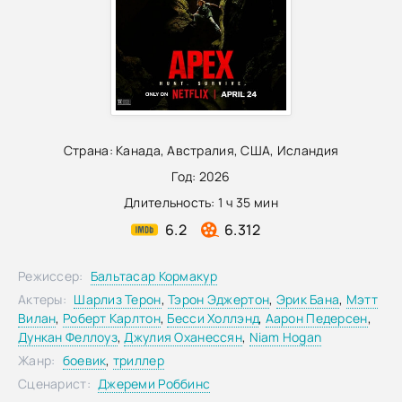
Страна:
Канада
,
Австралия
,
США
,
Исландия
Год:
2026
Длительность:
1 ч 35 мин
6.2
6.312
Режиссер:
Бальтасар Кормакур
Актеры:
Шарлиз Терон
,
Тэрон Эджертон
,
Эрик Бана
,
Мэтт
Вилан
,
Роберт Карлтон
,
Бесси Холлэнд
,
Аарон Педерсен
,
Дункан Феллоуз
,
Джулия Оханессян
,
Niam Hogan
Жанр:
боевик
,
триллер
Сценарист:
Джереми Роббинс