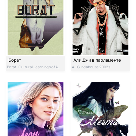
Борат
Али Джи в парламенте
Borat: Cultural Learnings of America for Make Benefit Glorious Nation of Kazakhstan 2006s
Ali G Indahouse 2002s