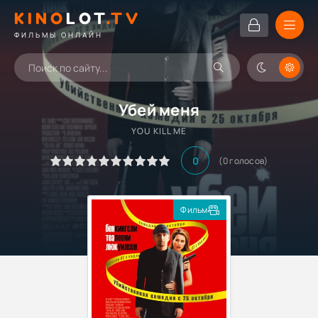
KINO
LOT
.TV
ФИЛЬМЫ ОНЛАЙН
Убей меня
YOU KILL ME
0
(
0
голосов)
Фильм