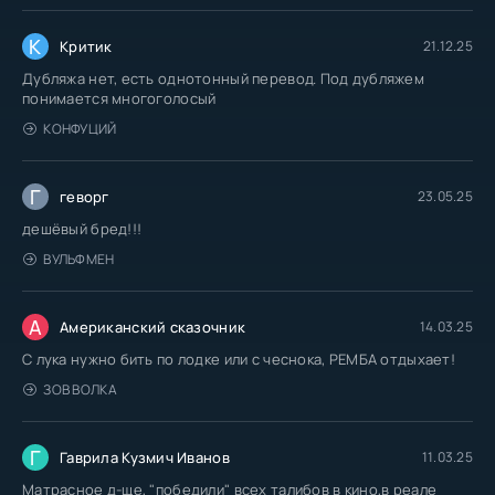
К
Критик
21.12.25
Дубляжа нет, есть однотонный перевод. Под дубляжем
понимается многоголосый
КОНФУЦИЙ
Г
геворг
23.05.25
дешёвый бред!!!
ВУЛЬФМЕН
А
Американский сказочник
14.03.25
С лука нужно бить по лодке или с чеснока, РЕМБА отдыхает!
ЗОВ ВОЛКА
Г
Гаврила Кузмич Иванов
11.03.25
Матрасное д-ще, "победили" всех талибов в кино,в реале