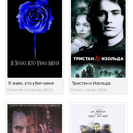
Я знаю, кто убил меня
Тристан и Изольда
I Know Who Killed Me 2007s
Tristan + Isolde 2005s