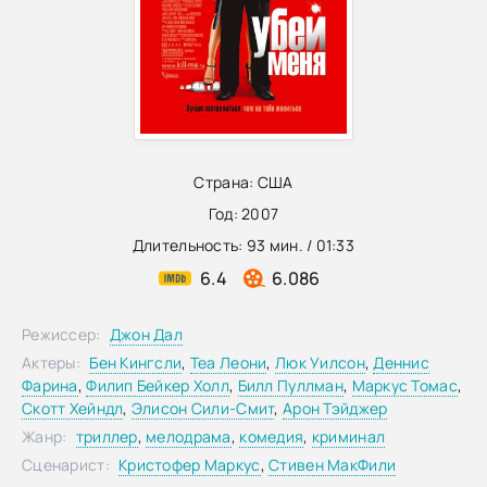
Страна:
США
Год:
2007
Длительность:
93 мин. / 01:33
6.4
6.086
Режиссер:
Джон Дал
Актеры:
Бен Кингсли
,
Теа Леони
,
Люк Уилсон
,
Деннис
Фарина
,
Филип Бейкер Холл
,
Билл Пуллман
,
Маркус Томас
,
Скотт Хейндл
,
Элисон Сили-Смит
,
Арон Тэйджер
Жанр:
триллер
,
мелодрама
,
комедия
,
криминал
Сценарист:
Кристофер Маркус
,
Стивен МакФили