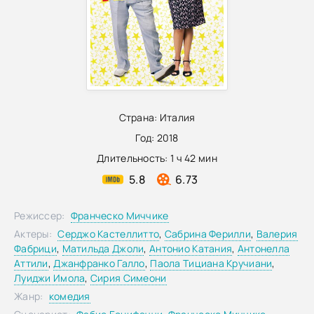
Страна:
Италия
Год:
2018
Длительность:
1 ч 42 мин
5.8
6.73
Режиссер:
Франческо Миччике
Актеры:
Серджо Кастеллитто
,
Сабрина Ферилли
,
Валерия
Фабрици
,
Матильда Джоли
,
Антонио Катания
,
Антонелла
Аттили
,
Джанфранко Галло
,
Паола Тициана Кручиани
,
Луиджи Имола
,
Сирия Симеони
Жанр:
комедия