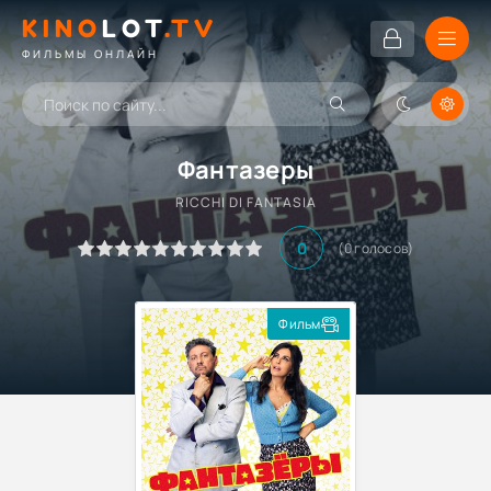
KINO
LOT
.TV
ФИЛЬМЫ ОНЛАЙН
Фантазеры
RICCHI DI FANTASIA
0
(
0
голосов)
Фильм