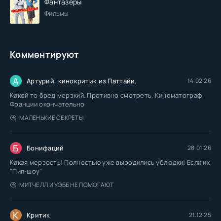
Фантазеры
Фильмы
Комментируют
А
Артурий, кинокритик из Паттайи.
14.02.26
Какой то бред мерзкий. Противно смотреть. Кинематограф
Франции окончательно
МАЛЕНЬКИЕ СЕКРЕТЫ
Б
Бонифаций
28.01.26
Какая мерзость! Полностью уже выродились ублюдки! Если их
"Пип-шоу"
МИТЧЕЛЛ И УЭББ НЕ ПОМОГАЮТ
К
Критик
21.12.25