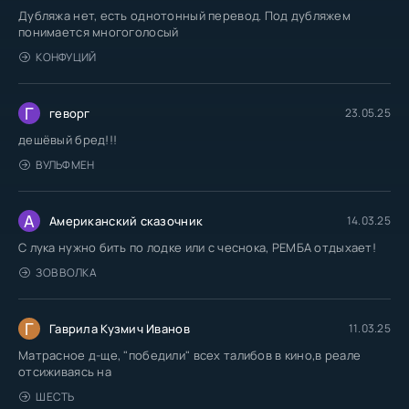
Дубляжа нет, есть однотонный перевод. Под дубляжем
понимается многоголосый
КОНФУЦИЙ
Г
геворг
23.05.25
дешёвый бред!!!
ВУЛЬФМЕН
А
Американский сказочник
14.03.25
С лука нужно бить по лодке или с чеснока, РЕМБА отдыхает!
ЗОВ ВОЛКА
Г
Гаврила Кузмич Иванов
11.03.25
Матрасное д-ще, "победили" всех талибов в кино,в реале
отсиживаясь на
ШЕСТЬ