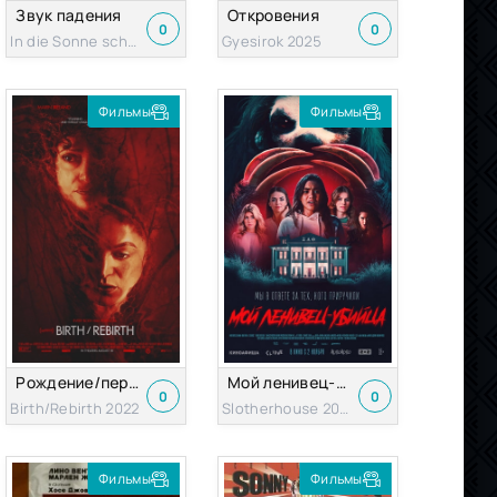
Звук падения
Откровения
0
0
In die Sonne schauen 2025
Gyesirok 2025
Фильмы
Фильмы
Рождение/перерождение
Мой ленивец-убийца
0
0
Birth/Rebirth 2022
Slotherhouse 2023
Фильмы
Фильмы