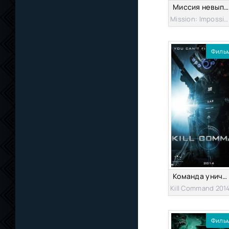
Миссия невыполнима: Финальная расплата
Mission: Impossible - The Final Reckoning 2025
Филь
Команда уничтожить
Kill Command 201
Филь