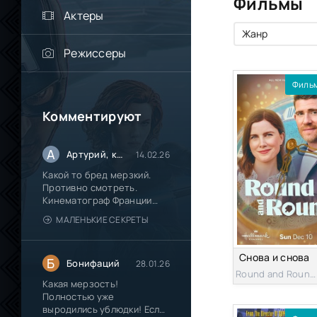
Фильмы
Актеры
Режиссеры
Филь
Комментируют
А
Артурий, кинокритик из Паттайи.
14.02.26
Какой то бред мерзкий.
Противно смотреть.
Кинематограф Франции
окончательно
МАЛЕНЬКИЕ СЕКРЕТЫ
Снова и снова
Б
Бонифаций
28.01.26
Round and Round 2023
Какая мерзость!
Полностью уже
выродились ублюдки! Если