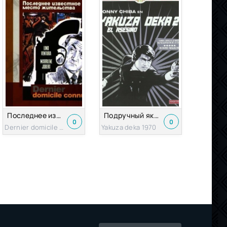
Последнее известное место жительства
Подручный якудза 2: Наемный убийца
0
0
Dernier domicile connu 1969
Yakuza deka 1970