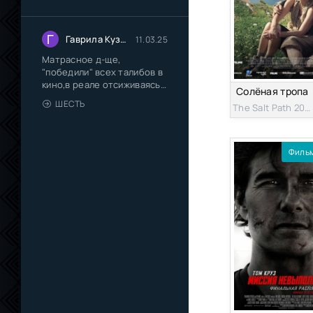
Г
Гаврила Кузмич Иванов
11.03.25
Матрасное д-ще,
"победили" всех талибов в
кино,в реале отсиживаясь
Солёная тропа
на
ШЕСТЬ
The Salt Path 2024
Филь