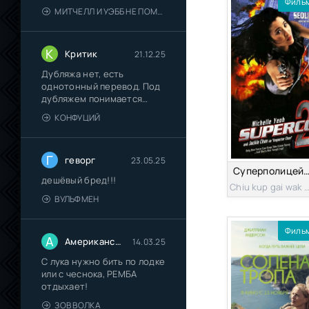
Филь
их "Пип-шоу"
МИТЧЕЛЛ И УЭББ НЕ ПОМОГАЮТ
К
Критик
21.12.25
Дубляжа нет, есть
однотонный перевод. Под
дубляжем понимается
многоголосый
КОНФУЦИЙ
Г
геворг
23.05.25
Суперполицейски
дешёвый бред!!!
Chiu kup gai wak 1
ВУЛЬФМЕН
Филь
А
Американский сказочник
14.03.25
С лука нужно бить по лодке
или с чеснока, РЕМБА
отдыхает!
ЗОВ ВОЛКА