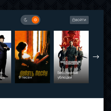
ВОЙТИ
я,
Бесславные
ешь
9 песен
ублюдки
Осатан