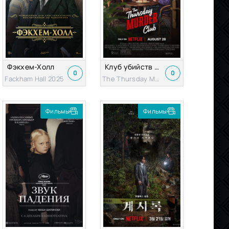
Фэкхем-Холл
Клуб убийств по четвергам
0
0
Fackham Hall 2025
The Thursday Murder Club 2025
Фильмы
Фильмы