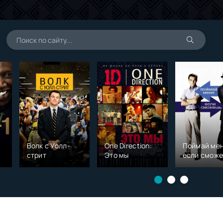
Волк с Уолл-
One Direction:
Поймай мен
стрит
Это мы
если смож