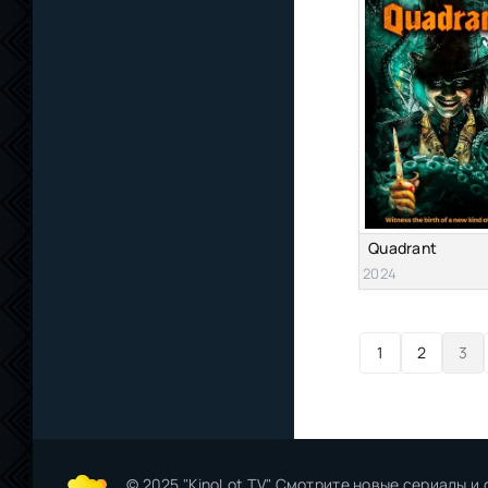
Quadrant
2024
1
2
3
© 2025 "KinoLot.TV" Смотрите новые сериалы и