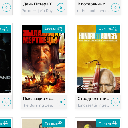
День Питера Худжара
В потерянных землях
0
0
0
Peter Hujar's Day 2025
In the Lost Lands 2024
мы
Фильмы
Фильмы
Пылающие мертвецы
Стооднолетний старик, который не заплатил и исчез
0
0
0
4
The Burning Dead 2015
Hundraettåringen som smet från notan och försvann 2016
мы
Фильмы
Фильмы