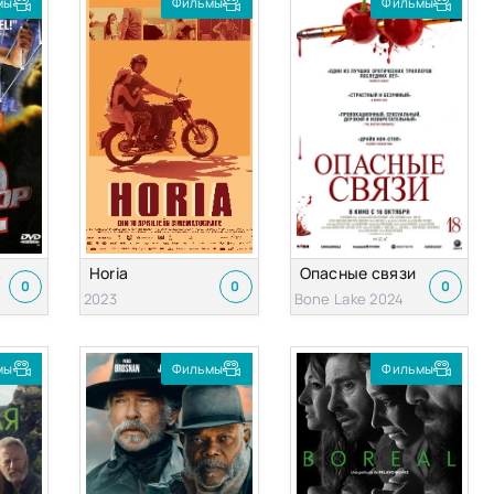
мы
Фильмы
Фильмы
й 2
Horia
Опасные связи
0
0
0
993
2023
Bone Lake 2024
мы
Фильмы
Фильмы