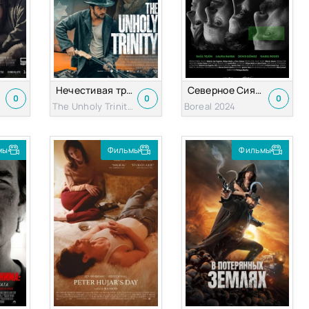
Нечестивая троица
Северное Сияние
0
0
0
The Unholy Trinity 2024
Boreal 2024
мы
Фильмы
Фильмы