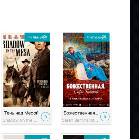
Фильмы
Фильмы
Тень над Месой
Божественная. Сара Бернар
0
0
Shadow on the Mesa 2013
Sarah Bernhardt, la divine 2024