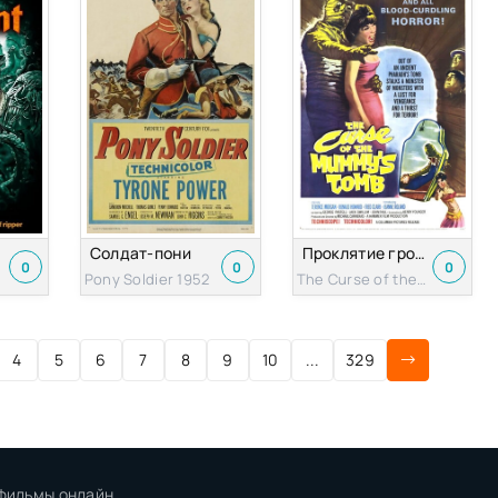
Солдат-пони
Проклятие гробницы мумии
0
0
0
Pony Soldier 1952
The Curse of the Mummy's Tomb 1964
4
5
6
7
8
9
10
...
329
 фильмы онлайн.