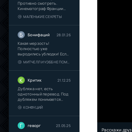
Противно смотреть.
Кинематограф Франции
окончательно
МАЛЕНЬКИЕ СЕКРЕТЫ
Б
Бонифаций
28.01.26
Какая мерзость!
Полностью уже
выродились ублюдки! Если
их "Пип-шоу"
МИТЧЕЛЛ И УЭББ НЕ ПОМОГАЮТ
К
Критик
21.12.25
Дубляжа нет, есть
однотонный перевод. Под
дубляжем понимается
многоголосый
КОНФУЦИЙ
Г
геворг
23.05.25
Расскажи друз