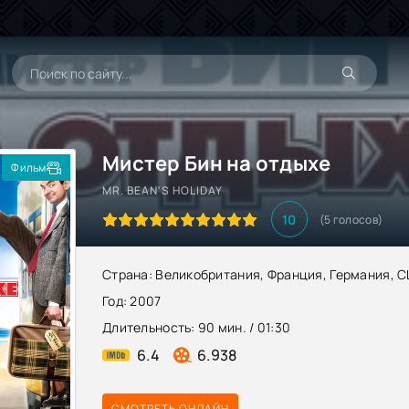
Мистер Бин на отдыхе
Фильм
MR. BEAN'S HOLIDAY
10
(
5
голосов)
Страна:
Великобритания
,
Франция
,
Германия
,
С
Год:
2007
Длительность:
90 мин. / 01:30
6.4
6.938
СМОТРЕТЬ ОНЛАЙН