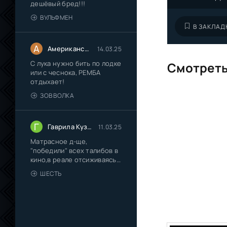
дешёвый бред!!!
ВУЛЬФМЕН
В ЗАКЛАД
А
Американский сказочник
14.03.25
С лука нужно бить по лодке
Смотреть
или с чеснока, РЕМБА
отдыхает!
ЗОВ ВОЛКА
Г
Гаврила Кузмич Иванов
11.03.25
Матрасное д-ще,
"победили" всех талибов в
кино,в реале отсиживаясь
на
ШЕСТЬ