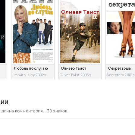
Любовь по случаю
Оливер Твист
Секретарша
I'm with Lucy 2002s
Oliver Twist 2005s
Secretary 2001s
рии
длина комментария - 30 знаков.