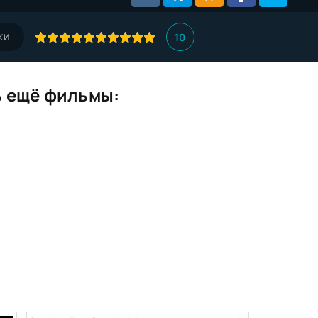
10
КИ
 ещё фильмы: