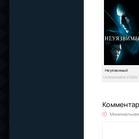
Неуязвимый
Unbreakable 2000s
Коммента
Минимальная 