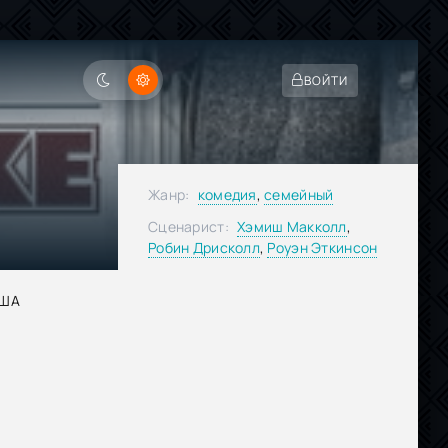
ВОЙТИ
Жанр:
комедия
,
семейный
Сценарист:
Хэмиш Макколл
,
Робин Дрисколл
,
Роуэн Эткинсон
ША