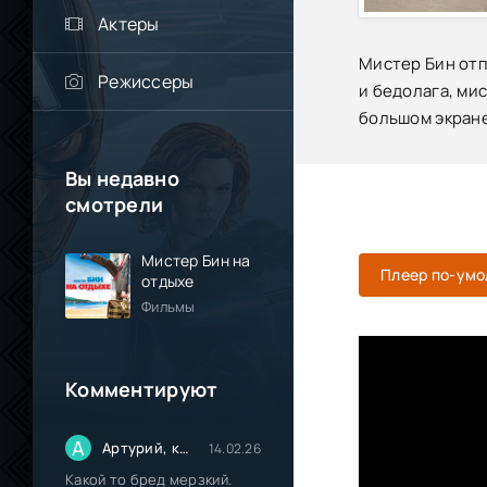
Актеры
Мистер Бин отп
Режиссеры
и бедолага, ми
большом экране
Вы недавно
смотрели
Мистер Бин на
Плеер по-ум
отдыхе
Фильмы
Комментируют
А
Артурий, кинокритик из Паттайи.
14.02.26
Какой то бред мерзкий.