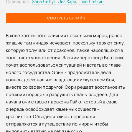
Сценарист:
Хана Ли Кук
,
Лиз Хара
,
Глен Лэйкин
СМОТРЕТЬ ОНЛАЙН
В ходе хаотичного слияния нескольких миров, ранее
жившие там ниндзя исчезают, поскольку теряют силу,
которую получали от драконов, также находящихся в
зоне риска уничтожения. Злая императрица Беатрикс
хочет воспользоваться ситуацией и встать во главе
нового государства. Эрин - продолжатель дела
воинов, досконально владеющих искусством боя,
вместе со своей подругой Сори решает восстановить
прежний порядок и разрушить планы злодеев. Для
начала они спасают дракона Райю, который в свою
очередь освобождает каменных существ -
краглингов. Объединившись, персонажи
отправляются в путешествие по мирам, чтобы
выполнить взятую на себя миссию.