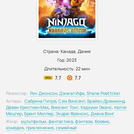
Страна:
Канада
,
Дания
Год:
2023
Длительность:
22 мин
7.7
7.7
Режиссер:
Рич Джонсон
,
Дэниэл Ифи
,
Shane Poettcker
Актеры:
Сабрина Питре
,
Сэм Винсент
,
Брайан Драммонд
,
Девен Кристиан Мак
,
Винсент Тонг
,
Кадзуми Эванс
,
Келли
Мецгер
,
Брент Миллер
,
Эндрю Френсис
,
Диана Вонг
Жанр:
мультфильм
,
фантастика
,
фэнтези
,
боевик
,
комедия
,
приключения
,
семейный