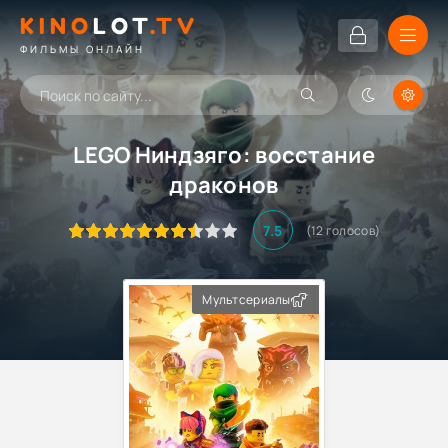
KINO
LOT
.TV
ФИЛЬМЫ ОНЛАЙН
LEGO Ниндзяго: восстание
драконов
7.5
(
12
голосов)
Мультсериалы