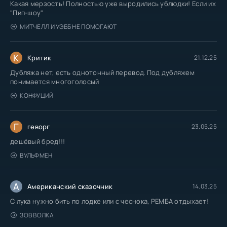
Какая мерзость! Полностью уже выродились ублюдки! Если их
"Пип-шоу"
МИТЧЕЛЛ И УЭББ НЕ ПОМОГАЮТ
К
Критик
21.12.25
Дубляжа нет, есть однотонный перевод. Под дубляжем
понимается многоголосый
КОНФУЦИЙ
Г
геворг
23.05.25
дешёвый бред!!!
ВУЛЬФМЕН
А
Американский сказочник
14.03.25
С лука нужно бить по лодке или с чеснока, РЕМБА отдыхает!
ЗОВ ВОЛКА