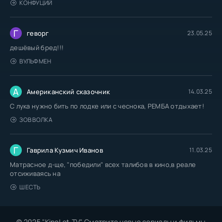
КОНФУЦИЙ
Г
геворг
23.05.25
дешёвый бред!!!
ВУЛЬФМЕН
А
Американский сказочник
14.03.25
С лука нужно бить по лодке или с чеснока, РЕМБА отдыхает!
ЗОВ ВОЛКА
Г
Гаврила Кузмич Иванов
11.03.25
Матрасное д-ще, "победили" всех талибов в кино,в реале
отсиживаясь на
ШЕСТЬ
© 2025 "KinoLot.TV" Смотрите новые сериалы и фильмы