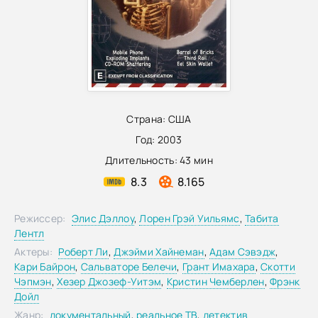
Страна:
США
Год:
2003
Длительность:
43 мин
8.3
8.165
Режиссер:
Элис Дэллоу
,
Лорен Грэй Уильямс
,
Табита
Лентл
Актеры:
Роберт Ли
,
Джэйми Хайнеман
,
Адам Сэвэдж
,
Кари Байрон
,
Сальваторе Белечи
,
Грант Имахара
,
Скотти
Чэпмэн
,
Хезер Джозеф-Уитэм
,
Кристин Чемберлен
,
Фрэнк
Дойл
Жанр:
документальный
,
реальное ТВ
,
детектив