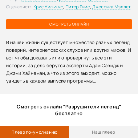
Сценарист:
Крис Уильямс
,
Питер Риис
,
Джессика Мэллет
СМОТРЕТЬ ОНЛАЙН
В нашей жизни существует множество разных легенд,
поверий, интернетовских слухов или других мифов. И
вот чтобы доказать или опровергнуть все эти
истории, за дело берутся эксперты Адам Сэвидж и
Джэми Хайнеман, а что из этого выходит, можно
увидеть в каждом выпуске программы…
Смотреть онлайн "Разрушители легенд"
бесплатно
Плеер по-умолчанию
Наш плеер