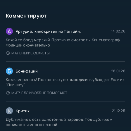
Комментируют
А
Артурий, кинокритик из Паттайи.
14.02.26
Какой то бред мерзкий. Противно смотреть. Кинематограф
Франции окончательно
МАЛЕНЬКИЕ СЕКРЕТЫ
Б
Бонифаций
28.01.26
Какая мерзость! Полностью уже выродились ублюдки! Если их
"Пип-шоу"
МИТЧЕЛЛ И УЭББ НЕ ПОМОГАЮТ
К
Критик
21.12.25
Дубляжа нет, есть однотонный перевод. Под дубляжем
понимается многоголосый