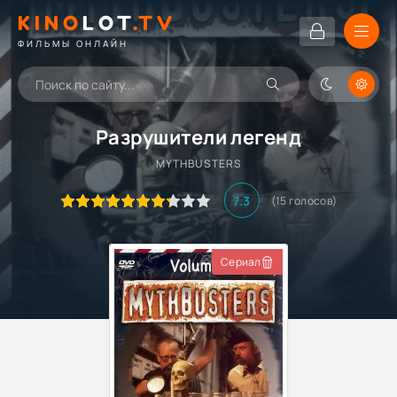
KINO
LOT
.TV
ФИЛЬМЫ ОНЛАЙН
Разрушители легенд
MYTHBUSTERS
7.3
(
15
голосов)
Сериал