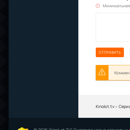
Минимальная 
ОТПРАВИТЬ
Коммент
Kinolot.tv
»
Сери
© 2025 "KinoLot.TV" Смотрите новые сериалы и