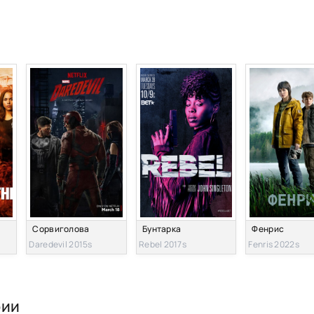
Сорвиголова
Бунтарка
Фенрис
Daredevil 2015s
Rebel 2017s
Fenris 2022s
рии