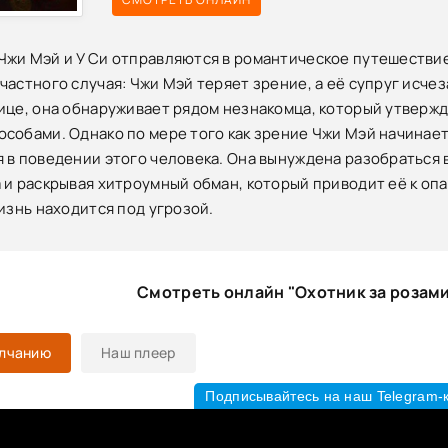
жи Мэй и У Си отправляются в романтическое путешествие,
частного случая: Чжи Мэй теряет зрение, а её супруг исче
ице, она обнаруживает рядом незнакомца, который утвержд
собами. Однако по мере того как зрение Чжи Мэй начинает
 в поведении этого человека. Она вынуждена разобраться 
 и раскрывая хитроумный обман, который приводит её к опа
жизнь находится под угрозой.
Смотреть онлайн "Охотник за розам
олчанию
Наш плеер
Подписывайтесь на наш Telegram-