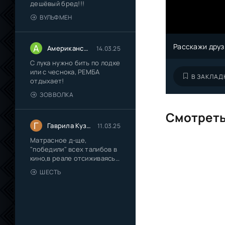
дешёвый бред!!!
ВУЛЬФМЕН
Расскажи друз
А
Американский сказочник
14.03.25
С лука нужно бить по лодке
или с чеснока, РЕМБА
В ЗАКЛАД
отдыхает!
ЗОВ ВОЛКА
Смотреть
Г
Гаврила Кузмич Иванов
11.03.25
Матрасное д-ще,
"победили" всех талибов в
кино,в реале отсиживаясь
на
ШЕСТЬ