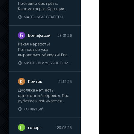
Противно смотреть.
Кинематограф Франции
окончательно
МАЛЕНЬКИЕ СЕКРЕТЫ
Б
Бонифаций
28.01.26
Какая мерзость!
Полностью уже
выродились ублюдки! Если
их "Пип-шоу"
МИТЧЕЛЛ И УЭББ НЕ ПОМОГАЮТ
К
Критик
21.12.25
Дубляжа нет, есть
однотонный перевод. Под
дубляжем понимается
многоголосый
КОНФУЦИЙ
Г
геворг
23.05.25