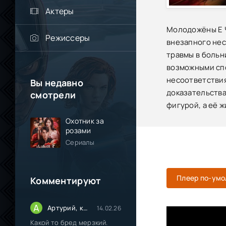
Актеры
Молодожёны Е Ч
Режиссеры
внезапного нес
травмы в больн
возможными спо
несоответствия
Вы недавно
доказательства
смотрели
фигурой, а её 
Охотник за
розами
Сериалы
Плеер по-ум
Комментируют
А
Артурий, кинокритик из Паттайи.
14.02.26
Какой то бред мерзкий.