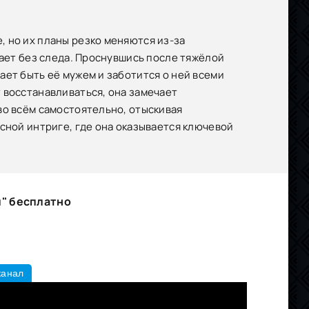
 но их планы резко меняются из-за
зает без следа. Проснувшись после тяжёлой
ает быть её мужем и заботится о ней всеми
 восстанавливаться, она замечает
во всём самостоятельно, отыскивая
сной интриге, где она оказывается ключевой
и" бесплатно
канал