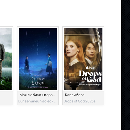
Моя любимая воровка
Капли бога
Eunaehaneun dojeoknima 2026s
Drops of God 2023s