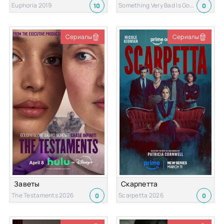
Euphoria 2019
Something Very Bad Is Going to Happen 2026
10
0
Сериалы
Сериалы
Заветы
Скарпетта
The Testaments 2026
Scarpetta 2026
0
0