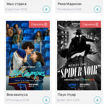
Мыс страха
Река Мадисон
Cape Fear 2026
The Madison 2026
0
0
Сериалы
Сериалы
Вне кампуса
Паук-Нуар
Off Campus 2026
Spider-Noir 2026
0
0