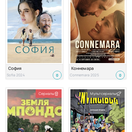
София
Коннемара
Sofia 2024
Connemara 2025
0
0
Сериалы
Мультсериалы