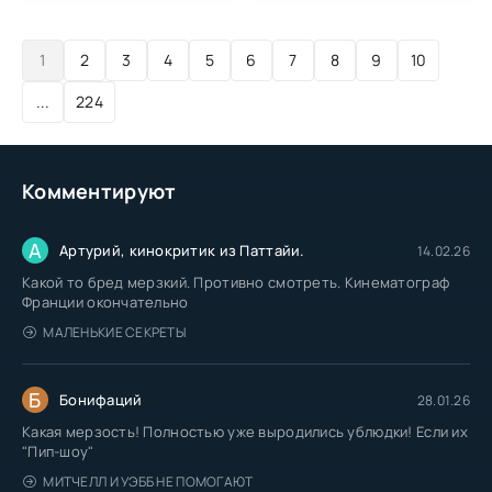
1
2
3
4
5
6
7
8
9
10
...
224
Комментируют
А
Артурий, кинокритик из Паттайи.
14.02.26
Какой то бред мерзкий. Противно смотреть. Кинематограф
Франции окончательно
МАЛЕНЬКИЕ СЕКРЕТЫ
Б
Бонифаций
28.01.26
Какая мерзость! Полностью уже выродились ублюдки! Если их
"Пип-шоу"
МИТЧЕЛЛ И УЭББ НЕ ПОМОГАЮТ