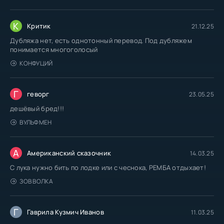
К
Критик
21.12.25
Дубляжа нет, есть однотонный перевод. Под дубляжем
понимается многоголосый
КОНФУЦИЙ
Г
геворг
23.05.25
дешёвый бред!!!
ВУЛЬФМЕН
А
Американский сказочник
14.03.25
С лука нужно бить по лодке или с чеснока, РЕМБА отдыхает!
ЗОВ ВОЛКА
Г
Гаврила Кузмич Иванов
11.03.25