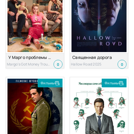
У Марго проблемы с деньгами
Священная дорога
Margo's Got Money Troubles 2026
Hallow Road 2025
0
0
Фильмы
Фильмы