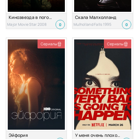
Кинозвезда в погонах
Скала Малхолланд
Major Movie Star 2008
Mulholland Falls 1995
0
0
Сериалы
Сериалы
Эйфория
У меня очень плохое предчувствие