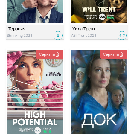
Терапия
Уилл Трент
Shrinking 2023
Will Trent 2023
0
6.7
Сериалы
Сериалы