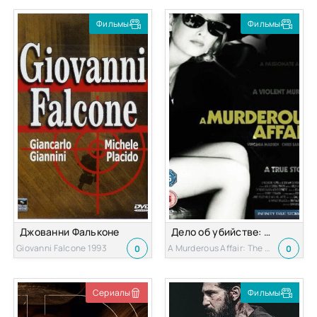
Фильмы
Фильмы
Джованни Фальконе
Дело об убийстве: История Кэролин Уормус
Giovanni Falcone 1993
A Murderous Affair: The Carolyn Warmus Story 1992
0
0
Сериалы
Фильмы