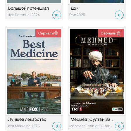
Большой потенциал
Док
High Potential 2024
Doc 2025
10
0
Сериалы
Сериалы
Лучшее лекарство
Мехмед: Султан Завоевателей
Best Medicine 2026
Mehmed: Fetihler Sultani 2024
0
0