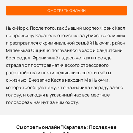
СМОТРЕТЬ ОНЛАЙН
Нью-Йорк. После того, как бывший морпех Фрэнк Касл
по прозвищу Каратель отомстил за убийство близких
и расправился с криминальной семьёй Ньюччи, район
Маленькая Сицилия погрузился в хаос и бандитский
беспредел. Фрэнк живёт здесь же, как и прежде
страдая от посттравматического стрессового
расстройства и почти решившись свести счёты
с жизнью. Внезапно Касла находит Ма Ньюччи,
которая сообщает ему, что назначила награду за его
голову, и сегодня в указанный час все местные
головорезы начнут за ним охоту.
Смотреть онлайн "Каратель: Последнее