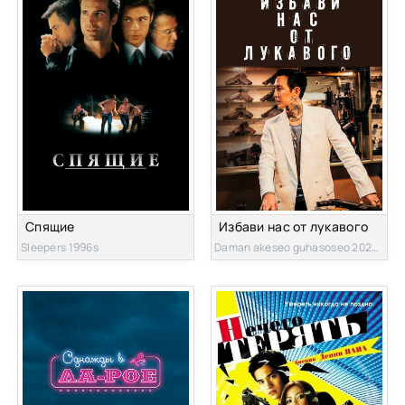
Спящие
Избави нас от лукавого
Sleepers 1996s
Daman akeseo guhasoseo 2020s