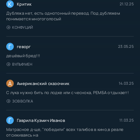
К
Критик
21.12.25
Дубляжа нет, есть однотонный перевод. Под дубляжем
понимается многоголосый
КОНФУЦИЙ
Г
геворг
23.05.25
дешёвый бред!!!
ВУЛЬФМЕН
А
Американский сказочник
14.03.25
С лука нужно бить по лодке или с чеснока, РЕМБА отдыхает!
ЗОВ ВОЛКА
Г
Гаврила Кузмич Иванов
11.03.25
Матрасное д-ще, "победили" всех талибов в кино,в реале
отсиживаясь на