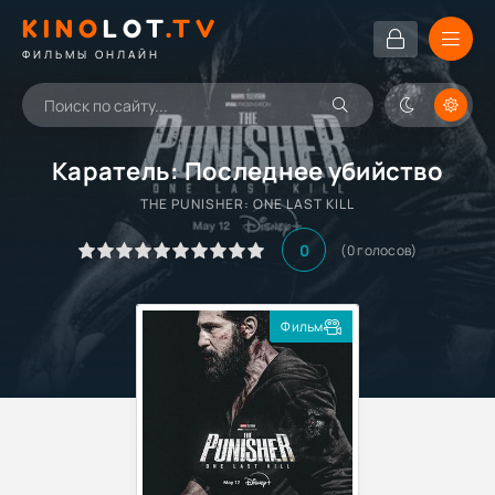
KINO
LOT
.TV
ФИЛЬМЫ ОНЛАЙН
Каратель: Последнее убийство
THE PUNISHER: ONE LAST KILL
0
(
0
голосов)
Фильм