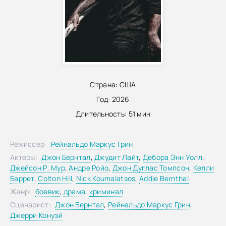
Страна:
США
Год:
2026
Длительность:
51 мин
Режиссер:
Рейнальдо Маркус Грин
Актеры:
Джон Бернтал
,
Джудит Лайт
,
Дебора Энн Уолл
,
Джейсон Р. Мур
,
Андре Ройо
,
Джон Дуглас Томпсон
,
Келли
Баррет
,
Colton Hill
,
Nick Koumalatsos
,
Addie Bernthal
Жанр:
боевик
,
драма
,
криминал
Сценарист:
Джон Бернтал
,
Рейнальдо Маркус Грин
,
Джерри Конуэй