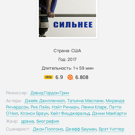
Страна:
США
Год:
2017
Длительность:
1 ч 59 мин
6.9
6.808
Режиссер:
Дэвид Гордон Грин
Актеры:
Джейк Джилленхол
,
Татьяна Маслани
,
Миранда
Ричардсон
,
Рик Лэйн
,
Нэйт Ричман
,
Ленни Кларк
,
Патти
О’Нил
,
Клэнси Браун
,
Кейт Фицджеральд
,
Дэнни МакКарти
Жанр:
драма
,
биография
Сценарист:
Джон Поллоно
,
Джефф Бауман
,
Брэт Уиттер