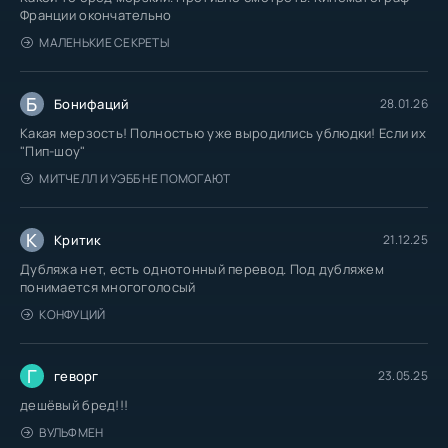
Франции окончательно
МАЛЕНЬКИЕ СЕКРЕТЫ
Б
Бонифаций
28.01.26
Какая мерзость! Полностью уже выродились ублюдки! Если их
"Пип-шоу"
МИТЧЕЛЛ И УЭББ НЕ ПОМОГАЮТ
К
Критик
21.12.25
Дубляжа нет, есть однотонный перевод. Под дубляжем
понимается многоголосый
КОНФУЦИЙ
Г
геворг
23.05.25
дешёвый бред!!!
ВУЛЬФМЕН