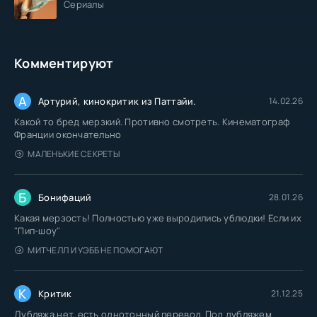
Сериалы
Комментируют
А
Артурий, кинокритик из Паттайи.
14.02.26
Какой то бред мерзкий. Противно смотреть. Кинематограф
Франции окончательно
МАЛЕНЬКИЕ СЕКРЕТЫ
Б
Бонифаций
28.01.26
Какая мерзость! Полностью уже выродились ублюдки! Если их
"Пип-шоу"
МИТЧЕЛЛ И УЭББ НЕ ПОМОГАЮТ
К
Критик
21.12.25
Дубляжа нет, есть однотонный перевод. Под дубляжем