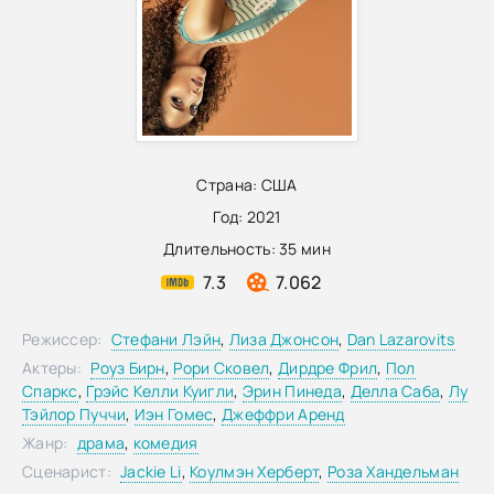
Страна:
США
Год:
2021
Длительность:
35 мин
7.3
7.062
Режиссер:
Стефани Лэйн
,
Лиза Джонсон
,
Dan Lazarovits
Актеры:
Роуз Бирн
,
Рори Сковел
,
Дирдре Фрил
,
Пол
Спаркс
,
Грэйс Келли Куигли
,
Эрин Пинеда
,
Делла Саба
,
Лу
Тэйлор Пуччи
,
Иэн Гомес
,
Джеффри Аренд
Жанр:
драма
,
комедия
Сценарист:
Jackie Li
,
Коулмэн Херберт
,
Роза Хандельман