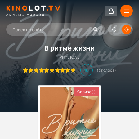
KINO
LOT
.TV
ФИЛЬМЫ ОНЛАЙН
В ритме жизни
PHYSICAL
10
(
3
голоса)
Сериал