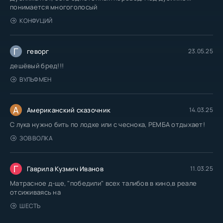
понимается многоголосый
КОНФУЦИЙ
Г
геворг
23.05.25
дешёвый бред!!!
ВУЛЬФМЕН
А
Американский сказочник
14.03.25
С лука нужно бить по лодке или с чеснока, РЕМБА отдыхает!
ЗОВ ВОЛКА
Г
Гаврила Кузмич Иванов
11.03.25
Матрасное д-ще, "победили" всех талибов в кино,в реале
отсиживаясь на
ШЕСТЬ