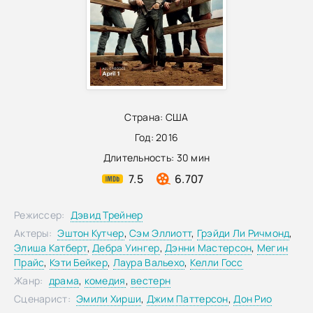
Страна:
США
Год:
2016
Длительность:
30 мин
7.5
6.707
Режиссер:
Дэвид Трейнер
Актеры:
Эштон Кутчер
,
Сэм Эллиотт
,
Грэйди Ли Ричмонд
,
Элиша Катберт
,
Дебра Уингер
,
Дэнни Мастерсон
,
Мегин
Прайс
,
Кэти Бейкер
,
Лаура Вальехо
,
Келли Госс
Жанр:
драма
,
комедия
,
вестерн
Сценарист:
Эмили Хирши
,
Джим Паттерсон
,
Дон Рио