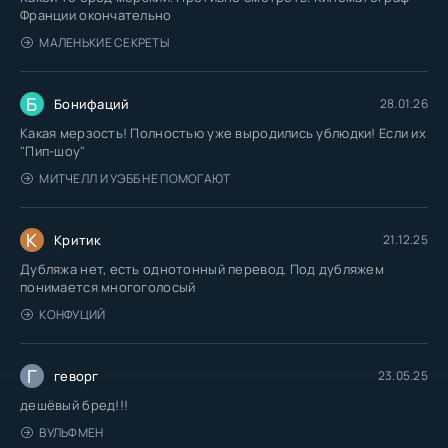
Франции окончательно
МАЛЕНЬКИЕ СЕКРЕТЫ
Б
Бонифаций
28.01.26
Какая мерзость! Полностью уже выродились ублюдки! Если их
"Пип-шоу"
МИТЧЕЛЛ И УЭББ НЕ ПОМОГАЮТ
К
Критик
21.12.25
Дубляжа нет, есть однотонный перевод. Под дубляжем
понимается многоголосый
КОНФУЦИЙ
Г
геворг
23.05.25
дешёвый бред!!!
ВУЛЬФМЕН