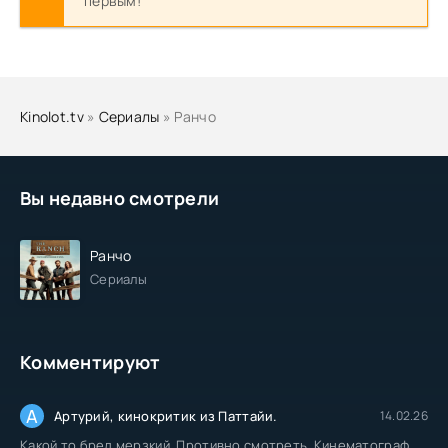
первым!
Kinolot.tv
»
Сериалы
» Ранчо
Вы недавно смотрели
Ранчо
Сериалы
Комментируют
А
Артурий, кинокритик из Паттайи.
14.02.26
Какой то бред мерзкий. Противно смотреть. Кинематограф