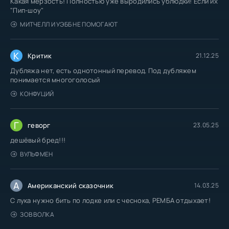
Какая мерзость! Полностью уже выродились ублюдки! Если их
"Пип-шоу"
МИТЧЕЛЛ И УЭББ НЕ ПОМОГАЮТ
К
Критик
21.12.25
Дубляжа нет, есть однотонный перевод. Под дубляжем
понимается многоголосый
КОНФУЦИЙ
Г
геворг
23.05.25
дешёвый бред!!!
ВУЛЬФМЕН
А
Американский сказочник
14.03.25
С лука нужно бить по лодке или с чеснока, РЕМБА отдыхает!
ЗОВ ВОЛКА