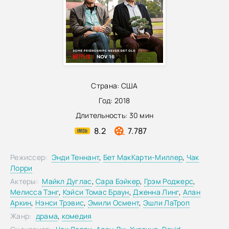
Страна:
США
Год:
2018
Длительность:
30 мин
8.2
7.787
Режиссер:
Энди Теннант
,
Бет МакКарти-Миллер
,
Чак
Лорри
Актеры:
Майкл Дуглас
,
Сара Бэйкер
,
Грэм Роджерс
,
Мелисса Тэнг
,
Кэйси Томас Браун
,
Дженна Линг
,
Алан
Аркин
,
Нэнси Трэвис
,
Эмили Осмент
,
Эшли ЛаТроп
Жанр:
драма
,
комедия