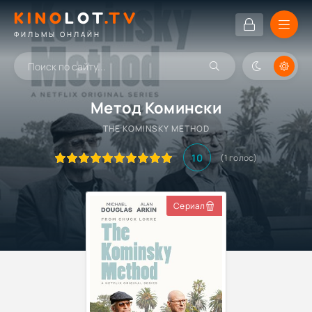
KINO
LOT
.TV
ФИЛЬМЫ ОНЛАЙН
Метод Комински
THE KOMINSKY METHOD
10
(
1
голос)
Сериал