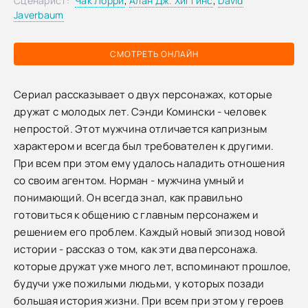
Сценарист:
Чак Лорри
,
Алан Дж. Хиггинс
,
David
Javerbaum
СМОТРЕТЬ ОНЛАЙН
Сериал рассказывает о двух персонажах, которые
дружат с молодых лет. Сэнди Комински - человек
непростой. Этот мужчина отличается капризным
характером и всегда был требователен к другими.
При всем при этом ему удалось наладить отношения
со своим агентом. Норман - мужчина умный и
понимающий. Он всегда знал, как правильно
готовиться к общению с главным персонажем и
решением его проблем. Каждый новый эпизод новой
истории - рассказ о том, как эти два персонажа.
которые дружат уже много лет, вспоминают прошлое,
будучи уже пожилыми людьми, у которых позади
большая история жизни. При всем при этом у героев