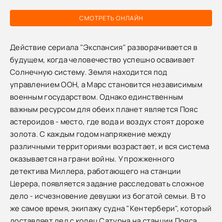
СМОТРЕТЬ ОНЛАЙН
Действие сериала "Экспансия" разворачивается в
будущем, когда человечество успешно осваивает
Солнечную систему. Земля находится под
управлением ООН, а Марс становится независимым
военным государством. Однако единственным
важным ресурсом для обеих планет является Пояс
астероидов - место, где вода и воздух стоят дороже
золота. С каждым годом напряжение между
различными территориями возрастает, и вся система
оказывается на грани войны. У прожженного
детектива Миллера, работающего на станции
Церера, появляется задание расследовать сложное
дело - исчезновение девушки из богатой семьи. В то
же самое время, экипажу судна "Кентербери", который
доставляет лед с колец Сатурна на станции Пояса,