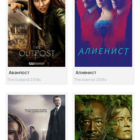
Аванпост
Алиенист
The Outpost 2018s
The Alienist 2018s