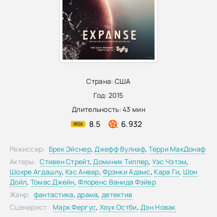
Страна:
США
Год:
2015
Длительность:
43 мин
8.5
6.932
Режиссер:
Брек Эйснер
,
Джефф Вулнаф
,
Терри МакДонаф
Актеры:
Стивен Стрейт
,
Доминик Типпер
,
Уэс Чэтэм
,
Шохре Агдашлу
,
Кэс Анвар
,
Фрэнки Адамс
,
Кара Ги
,
Шон
Дойл
,
Томас Джейн
,
Флоренс Ванида Фэйвр
Жанр:
фантастика
,
драма
,
детектив
Сценарист:
Марк Фергус
,
Хоук Остби
,
Дэн Новак