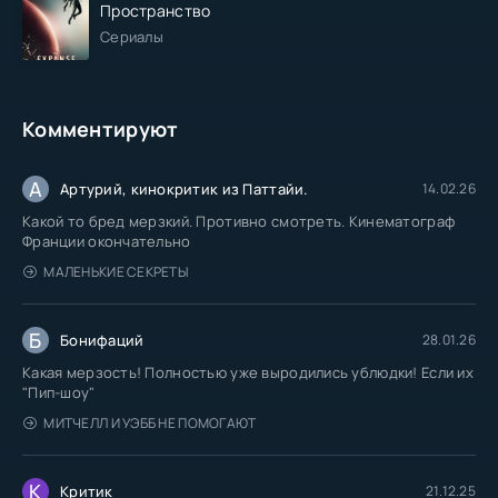
Пространство
Сериалы
Комментируют
А
Артурий, кинокритик из Паттайи.
14.02.26
Какой то бред мерзкий. Противно смотреть. Кинематограф
Франции окончательно
МАЛЕНЬКИЕ СЕКРЕТЫ
Б
Бонифаций
28.01.26
Какая мерзость! Полностью уже выродились ублюдки! Если их
"Пип-шоу"
МИТЧЕЛЛ И УЭББ НЕ ПОМОГАЮТ
К
Критик
21.12.25