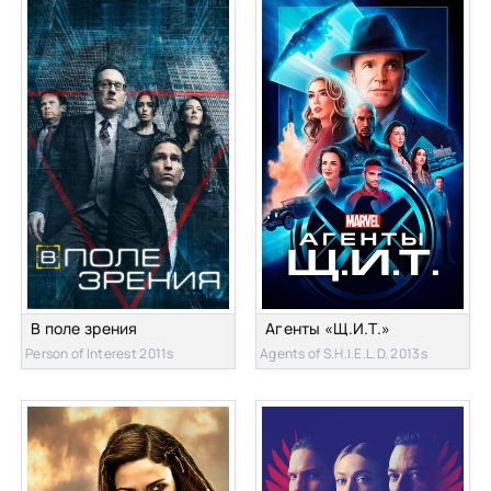
В поле зрения
Агенты «Щ.И.Т.»
Person of Interest 2011s
Agents of S.H.I.E.L.D. 2013s