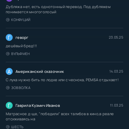
Дубляжа нет, есть однотонный перевод. Под дубляжем
понимается многоголосый
КОНФУЦИЙ
Г
геворг
23.05.25
дешёвый бред!!!
ВУЛЬФМЕН
А
Американский сказочник
14.03.25
С лука нужно бить по лодке или с чеснока, РЕМБА отдыхает!
ЗОВ ВОЛКА
Г
Гаврила Кузмич Иванов
11.03.25
Матрасное д-ще, "победили" всех талибов в кино,в реале
отсиживаясь на
ШЕСТЬ