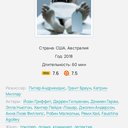
Страна:
США
,
Австралия
Год:
2018
Длительность:
60 мин
7.6
7.5
Режиссер:
Питер Андрикидис
,
Грант Браун
,
Катрин
Миллар
Актеры:
Йоан Гриффит
,
Даррен Гилшенан
,
Дэмиен Гарви
,
Элла Ньютон
,
Хантер Пейдж-Лошар
,
Джолин Андерсон
,
Анна Лизе Филлипс
,
Робин Малкольм
,
Реми Хай
,
Faustina
Agolley
Жанр:
триллер
,
драма
,
криминал
,
детектив