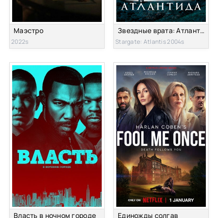
Маэстро
Звездные врата: Атлантида
2022s
Stargate: Atlantis 2004s
Власть в ночном городе
Единожды солгав