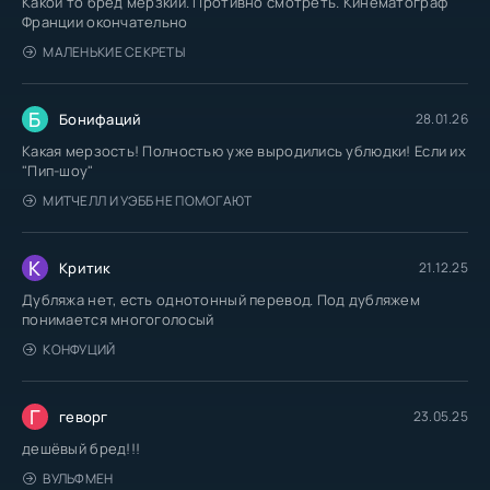
Какой то бред мерзкий. Противно смотреть. Кинематограф
Франции окончательно
МАЛЕНЬКИЕ СЕКРЕТЫ
Б
Бонифаций
28.01.26
Какая мерзость! Полностью уже выродились ублюдки! Если их
"Пип-шоу"
МИТЧЕЛЛ И УЭББ НЕ ПОМОГАЮТ
К
Критик
21.12.25
Дубляжа нет, есть однотонный перевод. Под дубляжем
понимается многоголосый
КОНФУЦИЙ
Г
геворг
23.05.25
дешёвый бред!!!
ВУЛЬФМЕН