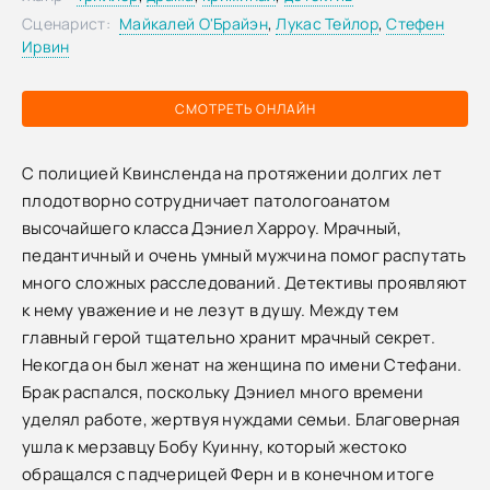
Сценарист:
Майкалей О'Брайэн
,
Лукас Тейлор
,
Стефен
Ирвин
СМОТРЕТЬ ОНЛАЙН
С полицией Квинсленда на протяжении долгих лет
плодотворно сотрудничает патологоанатом
высочайшего класса Дэниел Харроу. Мрачный,
педантичный и очень умный мужчина помог распутать
много сложных расследований. Детективы проявляют
к нему уважение и не лезут в душу. Между тем
главный герой тщательно хранит мрачный секрет.
Некогда он был женат на женщина по имени Стефани.
Брак распался, поскольку Дэниел много времени
уделял работе, жертвуя нуждами семьи. Благоверная
ушла к мерзавцу Бобу Куинну, который жестоко
обращался с падчерицей Ферн и в конечном итоге