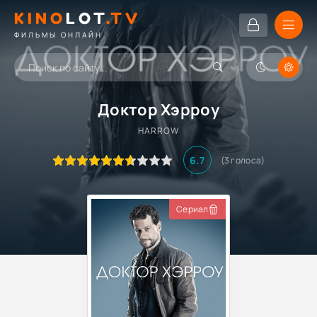
KINO
LOT
.TV
ФИЛЬМЫ ОНЛАЙН
Доктор Хэрроу
HARROW
6.7
(
3
голоса)
Сериал