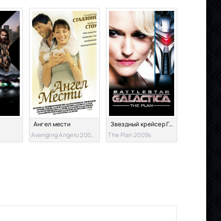
Ангел мести
Звездный крейсер Галактика: План
Avenging Angelo 2002s
The Plan 2009s