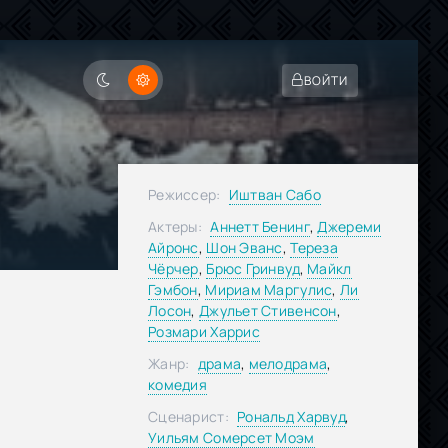
ВОЙТИ
Режиссер:
Иштван Сабо
Актеры:
Аннетт Бенинг
,
Джереми
Айронс
,
Шон Эванс
,
Тереза
Чёрчер
,
Брюс Гринвуд
,
Майкл
Гэмбон
,
Мириам Маргулис
,
Ли
я
Лосон
,
Джульет Стивенсон
,
Розмари Харрис
Жанр:
драма
,
мелодрама
,
комедия
Сценарист:
Рональд Харвуд
,
Уильям Сомерсет Моэм