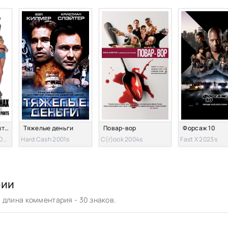
Новые муравьи в штанах
Тяжелые деньги
Повар-вор
Форсаж 10
Knallharte Jungs 2002s
Hard Cash 2001s
C(r)ook 2004s
Fast X 2023s
рии
длина комментария - 30 знаков.