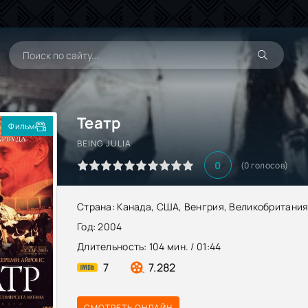
Театр
Фильм
BEING JULIA
0
(
0
голосов)
Страна:
Канада
,
США
,
Венгрия
,
Великобритани
Год:
2004
Длительность:
104 мин. / 01:44
7
7.282
СМОТРЕТЬ ОНЛАЙН