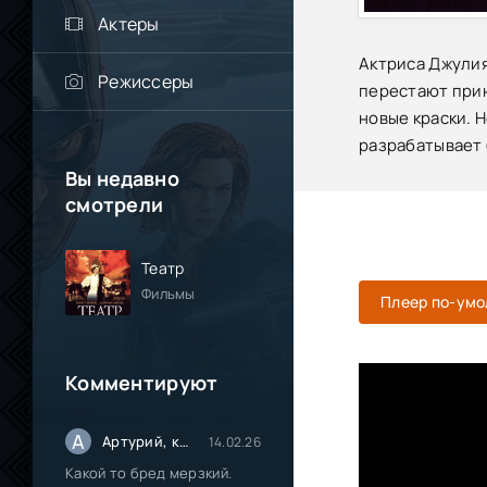
Актеры
Актриса Джулия
Режиссеры
перестают прин
новые краски. 
разрабатывает 
Вы недавно
смотрели
Театр
Фильмы
Плеер по-ум
Комментируют
А
Артурий, кинокритик из Паттайи.
14.02.26
Какой то бред мерзкий.