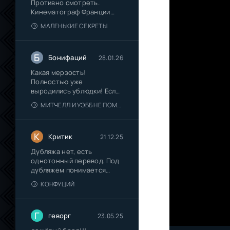
Противно смотреть.
Кинематограф Франции
окончательно
МАЛЕНЬКИЕ СЕКРЕТЫ
Б
Бонифаций
28.01.26
Какая мерзость!
Полностью уже
выродились ублюдки! Если
их "Пип-шоу"
МИТЧЕЛЛ И УЭББ НЕ ПОМОГАЮТ
К
Критик
21.12.25
Дубляжа нет, есть
однотонный перевод. Под
дубляжем понимается
многоголосый
КОНФУЦИЙ
Г
геворг
23.05.25