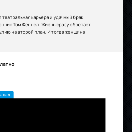
 театральная карьера и удачный брак
онник Том Феннел. Жизнь сразу обретает
улию на второй план. И тогда женщина
платно
канал