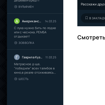
дешёвый бред!!!
Расскажи друз
ВУЛЬФМЕН
В ЗАКЛАД
А
Американский сказочник
14.03.25
С лука нужно бить по лодке
или с чеснока, РЕМБА
Смотреть
отдыхает!
ЗОВ ВОЛКА
Г
Гаврила Кузмич Иванов
11.03.25
Матрасное д-ще,
"победили" всех талибов в
кино,в реале отсиживаясь
на
ШЕСТЬ