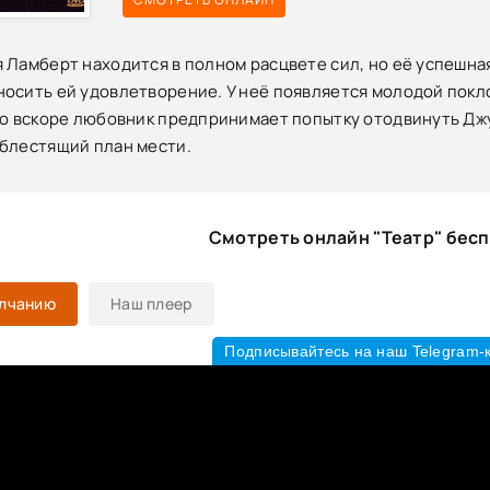
 Ламберт находится в полном расцвете сил, но её успешная
осить ей удовлетворение. У неё появляется молодой покл
Но вскоре любовник предпринимает попытку отодвинуть Дж
блестящий план мести.
Смотреть онлайн "Театр" бес
олчанию
Наш плеер
Подписывайтесь на наш Telegram-