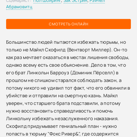
Сценарист:
Пол Шойринг
,
Зак Эстрин
,
Рэйчел
Абрамовитц
СМОТРЕТЬ ОНЛАЙН
Большинство людей пытаются избежать тюрьмы, но
только не Майкл Скофилд (Вентворт Миллер). Он-то
как раз мечтает оказаться в местах лишения свободы,
однако всему есть свое объяснение. Дело в том, что
его брат Линкольн Барроуз (Доминик Пёрселл) в
прошлом не слишком старался соблюдать закон, а
потому никого не удивил тот факт, что его обвинили в
убийстве и отправили на смертную казнь. Майкл
уверен, что старшего брата подставили, а потому
нужно восстановить справедливость и помочь
Линкольну избежать незаслуженного наказания.
Скофилд придумывает гениальный план - нужно
попасть в тюрьму "Фокс Ривер&", где содержится