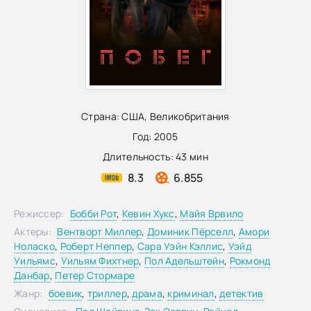
Страна:
США
,
Великобритания
Год:
2005
Длительность:
43 мин
8.3
6.855
Режиссер:
Бобби Рот
,
Кевин Хукс
,
Майя Врвило
Актеры:
Вентворт Миллер
,
Доминик Пёрселл
,
Амори
Ноласко
,
Роберт Неппер
,
Сара Уэйн Кэллис
,
Уэйд
Уильямс
,
Уильям Фихтнер
,
Пол Адельштейн
,
Рокмонд
Данбар
,
Петер Стормаре
Жанр:
боевик
,
триллер
,
драма
,
криминал
,
детектив