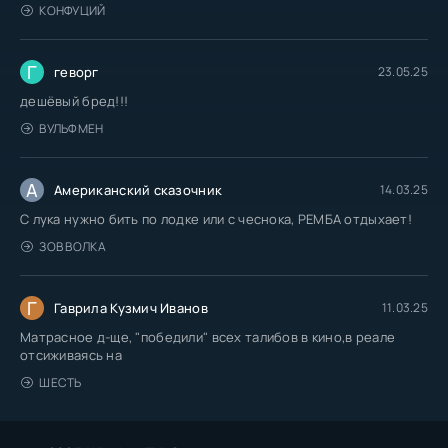
КОНФУЦИЙ
Г
геворг
23.05.25
дешёвый бред!!!
ВУЛЬФМЕН
А
Американский сказочник
14.03.25
С лука нужно бить по лодке или с чеснока, РЕМБА отдыхает!
ЗОВ ВОЛКА
Г
Гаврила Кузмич Иванов
11.03.25
Матрасное д-ще, "победили" всех талибов в кино,в реале
отсиживаясь на
ШЕСТЬ