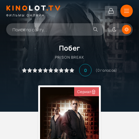
KINO
LOT
.TV
ФИЛЬМЫ ОНЛАЙН
Побег
PRISON BREAK
0
(
0
голосов)
Сериал