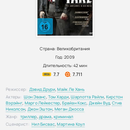
Страна:
Великобритания
Год:
2009
Длительность:
42 мин
7.7
7.711
Режиссер:
Дэвид Друри
,
Майк Ле Хань
Актеры:
Шон Эванс
,
Том Харди
,
Шарлотта Райли
,
Кирстон
Вэрэйнг
,
Марго Лейкестер
,
Брайан Кокс
,
Джейн Вуд
,
Стив
Николсон
,
Джон Эштон
,
Меган Джосса
Жанр:
триллер
,
драма
,
криминал
Сценарист:
Нил Бисвас
,
Мартина Коул