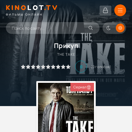
KINO
LOT
.TV
ФИЛЬМЫ ОНЛАЙН
Прикуп
THE TAKE
0
(
0
голосов)
Сериал