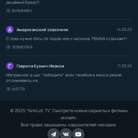
дешёвый бред!!!
ВУЛЬФМЕН
А
Американский сказочник
14.03.25
С лука нужно бить по лодке или с чеснока, РЕМБА отдыхает!
ЗОВ ВОЛКА
Г
Гаврила Кузмич Иванов
11.03.25
Матрасное д-ще, "победили" всех талибов в кино,в реале
отсиживаясь на
ШЕСТЬ
© 2025 "KinoLot.TV" Смотрите новые сериалы и фильмы
онлайн.
Все права защищены, нарушителей находим.