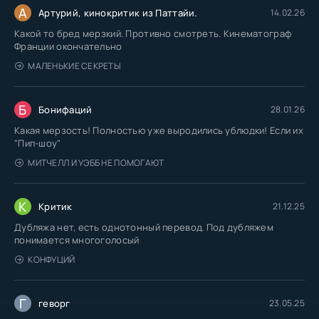
А
Артурий, кинокритик из Паттайи.
14.02.26
Какой то бред мерзкий. Противно смотреть. Кинематограф
Франции окончательно
МАЛЕНЬКИЕ СЕКРЕТЫ
Б
Бонифаций
28.01.26
Какая мерзость! Полностью уже выродились ублюдки! Если их
"Пип-шоу"
МИТЧЕЛЛ И УЭББ НЕ ПОМОГАЮТ
К
Критик
21.12.25
Дубляжа нет, есть однотонный перевод. Под дубляжем
понимается многоголосый
КОНФУЦИЙ
Г
геворг
23.05.25