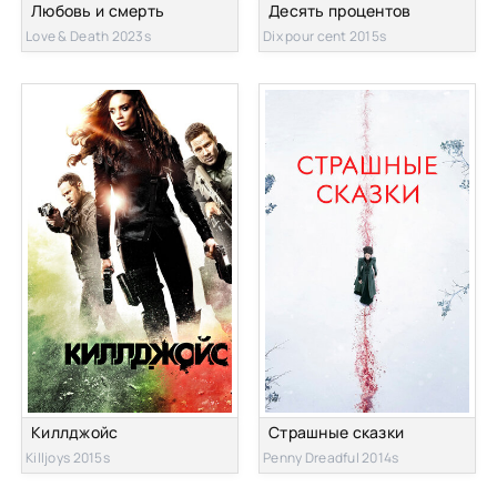
Любовь и смерть
Десять процентов
Love & Death 2023s
Dix pour cent 2015s
Киллджойс
Страшные сказки
Killjoys 2015s
Penny Dreadful 2014s