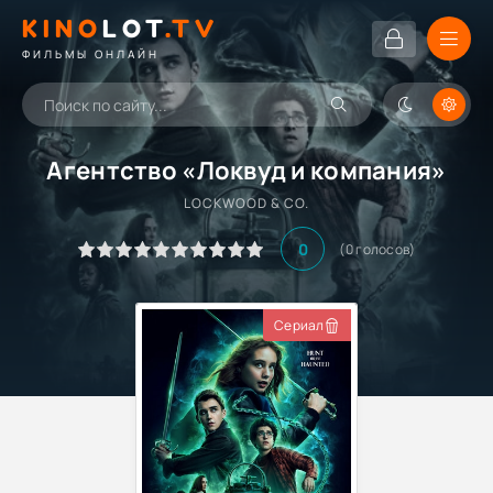
KINO
LOT
.TV
ФИЛЬМЫ ОНЛАЙН
Агентство «Локвуд и компания»
LOCKWOOD & CO.
0
(
0
голосов)
Сериал