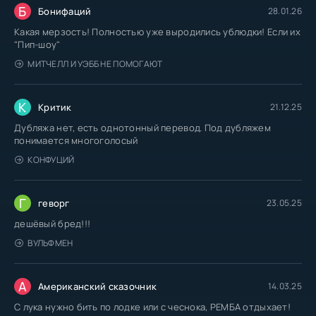
Б
Бонифаций
28.01.26
Какая мерзость! Полностью уже выродились ублюдки! Если их
"Пип-шоу"
МИТЧЕЛЛ И УЭББ НЕ ПОМОГАЮТ
К
Критик
21.12.25
Дубляжа нет, есть однотонный перевод. Под дубляжем
понимается многоголосый
КОНФУЦИЙ
Г
геворг
23.05.25
дешёвый бред!!!
ВУЛЬФМЕН
А
Американский сказочник
14.03.25
С лука нужно бить по лодке или с чеснока, РЕМБА отдыхает!