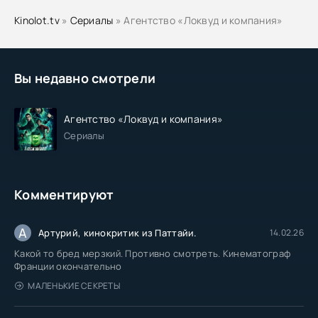
Kinolot.tv
»
Сериалы
» Агентство «Локвуд и компания»
Вы недавно смотрели
Агентство «Локвуд и компания»
Сериалы
Комментируют
А
Артурий, кинокритик из Паттайи.
14.02.26
Какой то бред мерзкий. Противно смотреть. Кинематограф
Франции окончательно
МАЛЕНЬКИЕ СЕКРЕТЫ