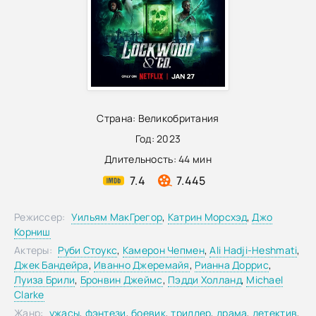
Страна:
Великобритания
Год:
2023
Длительность:
44 мин
7.4
7.445
Режиссер:
Уильям МакГрегор
,
Катрин Морсхэд
,
Джо
Корниш
Актеры:
Руби Стоукс
,
Камерон Чепмен
,
Ali Hadji-Heshmati
,
Джек Бандейра
,
Иванно Джеремайя
,
Рианна Доррис
,
Луиза Брили
,
Бронвин Джеймс
,
Пэдди Холланд
,
Michael
Clarke
Жанр:
ужасы
,
фэнтези
,
боевик
,
триллер
,
драма
,
детектив
,